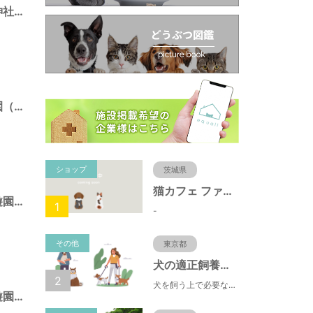
南長崎五丁目稲荷神社境内仮児童遊園（東京都豊島区）
南長崎スポーツ公園（東京都豊島区）
ショップ
茨城県
猫カフェ ファミリーズ
目白四丁目仮児童遊園（東京都豊島区）
1
-
その他
東京都
犬の適正飼養クイズ
2
犬を飼う上で必要な責任やマナー、健康管理について学ぶことができます。
目白二丁目仮児童遊園（東京都豊島区）