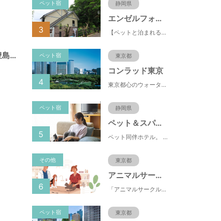
ペット宿
静岡県
エンゼルフォレスト伊豆高原(赤沢望洋台)
3
【ペットと泊まれる】源泉かけ流し温泉付の1棟貸切別荘（自炊OK）全別荘内装リフォーム済み♪
目白庭園（東京都豊島区）
ペット宿
東京都
コンラッド東京
4
東京都心のウォーターフロントに位置し、都内全域へのアクセスへも便利なコンラッド東京は、銀座や新橋へ徒歩圏内、明治神宮や浅草、六本木などの観光・ショッピングエリアにもアクセス至便。また、東京駅まで10分、羽田空港まで25分、丸の内などの主要ビジネス街へのアクセスにも優れ、ビジネスにも最適のロケーションです。
ペット宿
静岡県
ペット＆スパホテル伊豆高原
5
ペット同伴ホテル。 快適な施設と癒しの温泉、京風懐石をご堪能ください。
その他
東京都
アニマルサークル
6
「アニマルサークル」は、簡単な質問に答えることで、自身のウェルビーイングの状態を診断し、ペットとの関係性や生活環境改善のヒントを提供するオンラインサービスです。日々の生活に潜むストレスや孤独感を見える化し、ペットとの生活を通じて、心と体の健康づくりに役立てていただくことを目指しています。
ペット宿
東京都