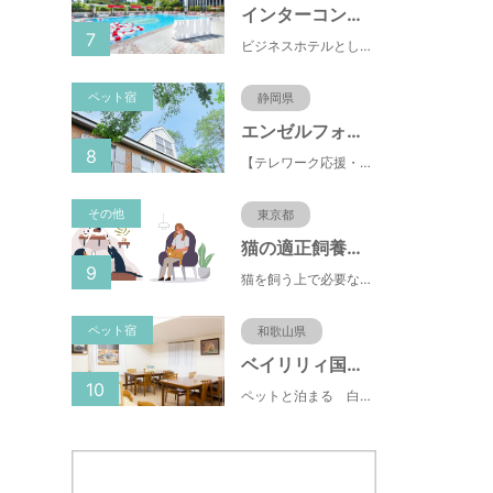
インターコンチネンタル東京ベイ
7
ビジネスホテルとして有名な東横INN(東横イン)がペットと一緒に泊まれるプランをスタートしました。東横INNは、ペット専用Instagramもスタートしており、飼い主の間で話題になっています。
ペット宿
静岡県
エンゼルフォレスト伊豆スカイライン
8
【テレワーク応援・ペットと泊まれる】ゴルフ場隣接のまるごと貸切別荘（自炊OK）
その他
東京都
猫の適正飼養クイズ
9
猫を飼う上で必要な責任やマナー、健康管理について学ぶことができます。
ペット宿
和歌山県
ベイリリィ国民宿舎しらゆり荘
10
ペットと泊まる 白浜温泉 ベイリリィ国民宿舎しらゆり荘