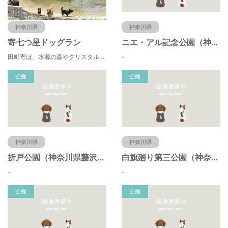
神奈川県
神奈川県
寄七つ星ドッグラン
ニエ・アル記念公園（神奈川県藤沢市）
田町寄は、水源の森やクリスタルな清流 、 満天の星空などの豊かな自然に包まれ、 食や農、芸術の魅力あふれる川の里です。 ドッグランエリアを中心とした『やどりき七つ星ヴィレッジ』を ゆっくりお楽しみください。
-
公園
公園
神奈川県
神奈川県
折戸公園（神奈川県藤沢市）
白旗廻り第三公園（神奈川県藤沢市）
-
-
公園
公園