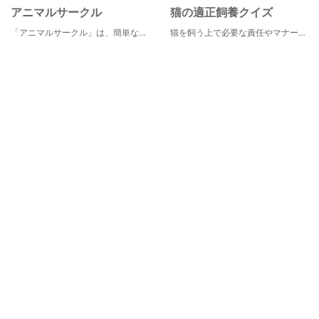
アニマルサークル
猫の適正飼養クイズ
「アニマルサークル」は、簡単な質問に答えることで、自身のウェルビーイングの状態を診断し、ペットとの関係性や生活環境改善のヒントを提供するオンラインサービスです。日々の生活に潜むストレスや孤独感を見える化し、ペットとの生活を通じて、心と体の健康づくりに役立てていただくことを目指しています。
猫を飼う上で必要な責任やマナー、健康管理について学ぶことができます。