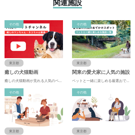
関連施設
その他
その他
東京都
東京都
癒しの犬猫動画
関東の愛犬家に人気の施設
癒しの犬猫動画が見れる人気のペットYouTuber(ユーチューブ・ユーチューバー)インフルエンサーチャンネルランキング
ペットと一緒に楽しめる厳選おでかけスポット！関東の愛犬家に人気の施設一覧！2022年最新コロナ対応版
その他
その他
東京都
東京都