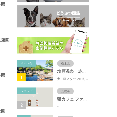
公園
童遊園
ペット宿
栃木県
塩原温泉 赤沢温泉旅館
公園
1
犬・猫スタッフのおもてニャしが魅力のひとつ♪大自然に囲まれた隠れ家的宿で癒やしの休日を。
ショップ
茨城県
猫カフェ ファミリーズ
2
-
公園