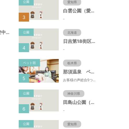
公園
愛知県
白雲公園（愛知県名古屋市）
3
-
幸町遊園（大阪府豊中市）
公園
北海道
日吉第18街区公園（北海道函館市）
4
-
ペット宿
栃木県
那須温泉 ペット＆スパホテル 那須ワン
5
お客様の声総合5つ星■1日限定４組貸切風呂■室内ドッグランあり♪
公園
神奈川県
田島山公園（神奈川県藤沢市）
6
-
公園
愛知県