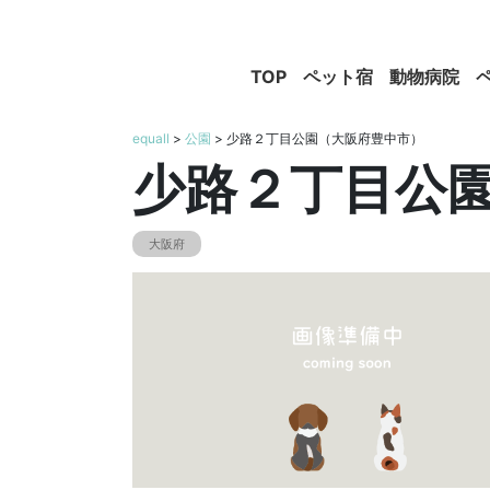
TOP
ペット宿
動物病院
equall
>
公園
> 少路２丁目公園（大阪府豊中市）
少路２丁目公
大阪府