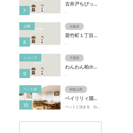
古井戸ちびっ子広場（愛知県大府市）
7
-
公園
大阪府
若竹町１丁目第３公園（大阪府豊中市）
8
-
ショップ
千葉県
わんわん柏ホームビレッジ（老犬ホーム・老犬ホテル）
9
-
ペット宿
和歌山県
ベイリリィ国民宿舎しらゆり荘
10
ペットと泊まる 白浜温泉 ベイリリィ国民宿舎しらゆり荘