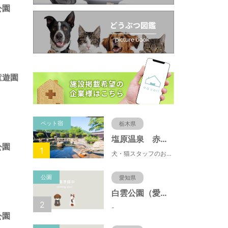
公園
童遊園
ペット宿
栃木県
塩原温泉 赤沢温泉旅館
公園
1
犬・猫スタッフのおもてニャしが魅力のひとつ♪大自然に囲まれた隠れ家的宿で癒やしの休日を。
公園
愛知県
白雲公園（愛知県名古屋市）
2
-
公園