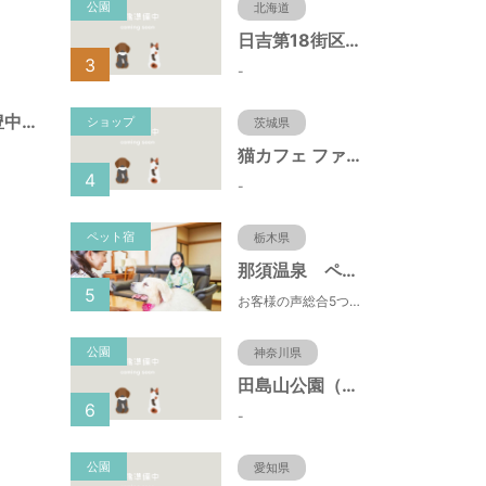
公園
北海道
日吉第18街区公園（北海道函館市）
3
-
幸町遊園（大阪府豊中市）
ショップ
茨城県
猫カフェ ファミリーズ
4
-
ペット宿
栃木県
那須温泉 ペット＆スパホテル 那須ワン
5
お客様の声総合5つ星■1日限定４組貸切風呂■室内ドッグランあり♪
公園
神奈川県
田島山公園（神奈川県藤沢市）
6
-
公園
愛知県