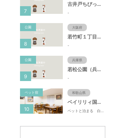
古井戸ちびっ子広場（愛知県大府市）
7
-
公園
大阪府
若竹町１丁目第３公園（大阪府豊中市）
8
-
公園
兵庫県
若松公園（兵庫県神戸市）
9
-
ペット宿
和歌山県
ベイリリィ国民宿舎しらゆり荘
10
ペットと泊まる 白浜温泉 ベイリリィ国民宿舎しらゆり荘