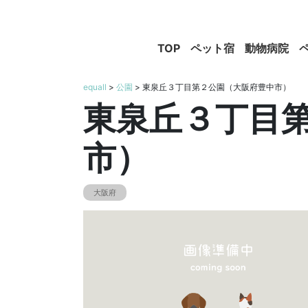
TOP
ペット宿
動物病院
equall
>
公園
> 東泉丘３丁目第２公園（大阪府豊中市）
東泉丘３丁目
市）
大阪府