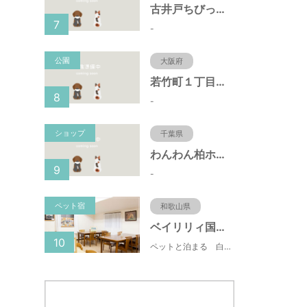
古井戸ちびっ子広場（愛知県大府市）
7
-
公園
大阪府
若竹町１丁目第３公園（大阪府豊中市）
8
-
ショップ
千葉県
わんわん柏ホームビレッジ（老犬ホーム・老犬ホテル）
9
-
ペット宿
和歌山県
ベイリリィ国民宿舎しらゆり荘
10
ペットと泊まる 白浜温泉 ベイリリィ国民宿舎しらゆり荘