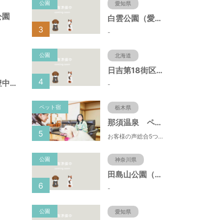
公園
愛知県
公園
白雲公園（愛知県名古屋市）
3
-
公園
北海道
日吉第18街区公園（北海道函館市）
4
幸町遊園（大阪府豊中市）
-
ペット宿
栃木県
那須温泉 ペット＆スパホテル 那須ワン
5
お客様の声総合5つ星■1日限定４組貸切風呂■室内ドッグランあり♪
公園
神奈川県
田島山公園（神奈川県藤沢市）
6
-
公園
愛知県