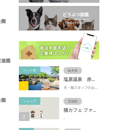
公園
童遊園
ペット宿
栃木県
塩原温泉 赤沢温泉旅館
1
犬・猫スタッフのおもてニャしが魅力のひとつ♪大自然に囲まれた隠れ家的宿で癒やしの休日を。
公園
ショップ
茨城県
猫カフェ ファミリーズ
2
-