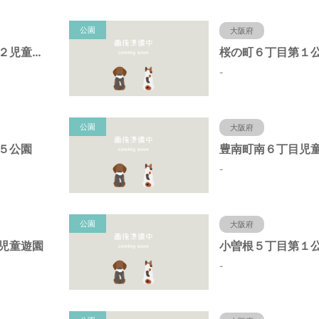
公園
大阪府
原田中１丁目第２児童遊園
桜の町６丁目第１
-
公園
大阪府
５公園
豊南町南６丁目児
-
公園
大阪府
児童遊園
小曽根５丁目第１
-