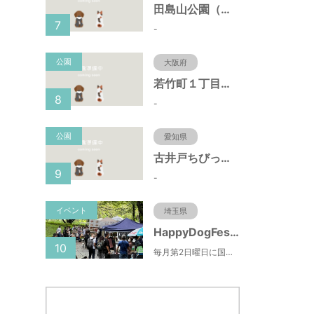
田島山公園（神奈川県藤沢市）
7
-
公園
大阪府
若竹町１丁目第３公園（大阪府豊中市）
8
-
公園
愛知県
古井戸ちびっ子広場（愛知県大府市）
9
-
イベント
埼玉県
HappyDogFesta(ハッピードッグフェスタ)
10
毎月第2日曜日に国営武蔵丘陵森林公園で開催されるドッグイベント。森林公園北口からドッグランまでの園路にお買い物ブースやキッチンカーが出店するほか、わんちゃんのしつけ教室やゲーム大会などの参加型コンテンツもあります。（参加料無料）