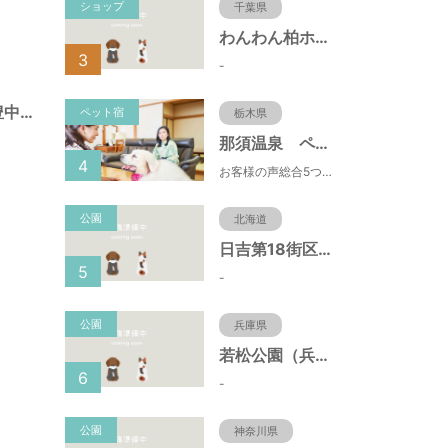
ショップ
千葉県
わんわん柏ホームビレッジ（老犬ホーム・老犬ホテル）
3
-
幸町遊園（大阪府豊中市）
ペット宿
栃木県
那須温泉 ペット＆スパホテル 那須ワン
4
お客様の声総合5つ星■1日限定４組貸切風呂■室内ドッグランあり♪
公園
北海道
日吉第18街区公園（北海道函館市）
5
-
公園
兵庫県
若松公園（兵庫県神戸市）
6
-
公園
神奈川県