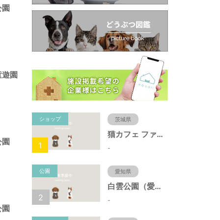
公園
童遊園
ショップ
茨城県
猫カフェ ファミリーズ
公園
1
-
公園
愛知県
白雲公園（愛知県名古屋市）
2
-
公園