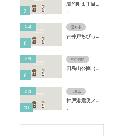
若竹町１丁目第３公園（大阪府豊中市）
7
-
公園
愛知県
古井戸ちびっ子広場（愛知県大府市）
8
-
公園
神奈川県
田島山公園（神奈川県藤沢市）
9
-
公園
兵庫県
神戸港震災メモリアルパーク（兵庫県神戸市）
10
-