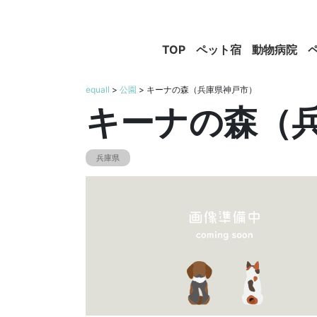
TOP
ペット宿
動物病院
equall
>
公園
> キーナの森（兵庫県神戸市）
キーナの森（
兵庫県