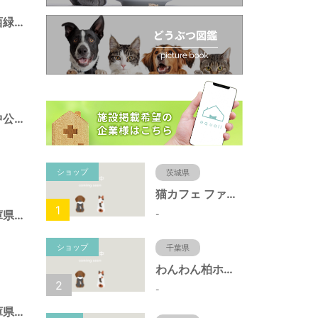
ポートアイランド西緑地（兵庫県神戸市）
ポートアイランド中公園（兵庫県神戸市）
ショップ
茨城県
猫カフェ ファミリーズ
1
須磨海浜公園（兵庫県神戸市）
-
ショップ
千葉県
わんわん柏ホームビレッジ（老犬ホーム・老犬ホテル）
2
-
北野町中公園（兵庫県神戸市）