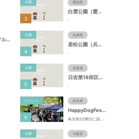
公園
愛知県
白雲公園（愛知県名古屋市）
3
-
公園
兵庫県
神戸港震災メモリアルパーク（兵庫県神戸市）
若松公園（兵庫県神戸市）
4
-
公園
北海道
日吉第18街区公園（北海道函館市）
5
-
イベント
埼玉県
HappyDogFesta(ハッピードッグフェスタ)
6
毎月第2日曜日に国営武蔵丘陵森林公園で開催されるドッグイベント。森林公園北口からドッグランまでの園路にお買い物ブースやキッチンカーが出店するほか、わんちゃんのしつけ教室やゲーム大会などの参加型コンテンツもあります。（参加料無料）
公園
大阪府