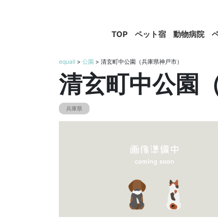
TOP
ペット宿
動物病院
equall
>
公園
> 清玄町中公園（兵庫県神戸市）
清玄町中公園
兵庫県