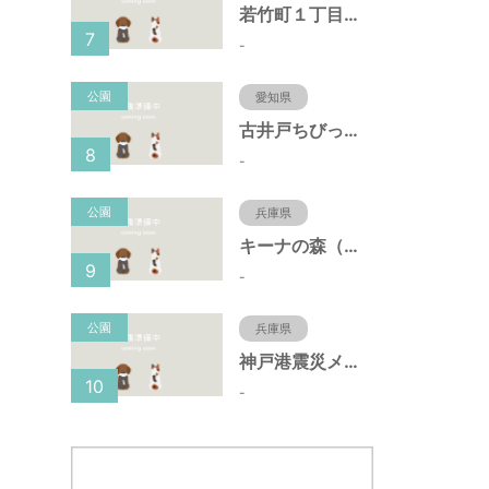
若竹町１丁目第３公園（大阪府豊中市）
7
-
公園
愛知県
古井戸ちびっ子広場（愛知県大府市）
8
-
公園
兵庫県
キーナの森（兵庫県神戸市）
9
-
公園
兵庫県
神戸港震災メモリアルパーク（兵庫県神戸市）
10
-