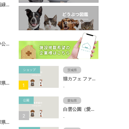
ポートアイランド西緑地（兵庫県神戸市）
ポートアイランド中公園（兵庫県神戸市）
ショップ
茨城県
猫カフェ ファミリーズ
須磨海浜公園（兵庫県神戸市）
1
-
公園
愛知県
白雲公園（愛知県名古屋市）
2
-
北野町東公園（兵庫県神戸市）