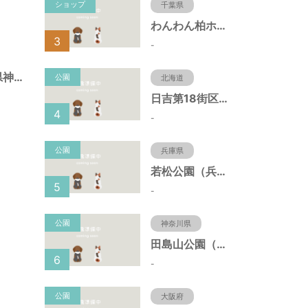
ショップ
千葉県
わんわん柏ホームビレッジ（老犬ホーム・老犬ホテル）
3
-
北野町広場（兵庫県神戸市）
公園
北海道
日吉第18街区公園（北海道函館市）
4
-
公園
兵庫県
若松公園（兵庫県神戸市）
5
-
公園
神奈川県
田島山公園（神奈川県藤沢市）
6
-
公園
大阪府