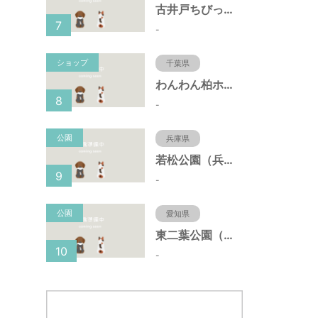
古井戸ちびっ子広場（愛知県大府市）
7
-
ショップ
千葉県
わんわん柏ホームビレッジ（老犬ホーム・老犬ホテル）
8
-
公園
兵庫県
若松公園（兵庫県神戸市）
9
-
公園
愛知県
東二葉公園（愛知県名古屋市）
10
-