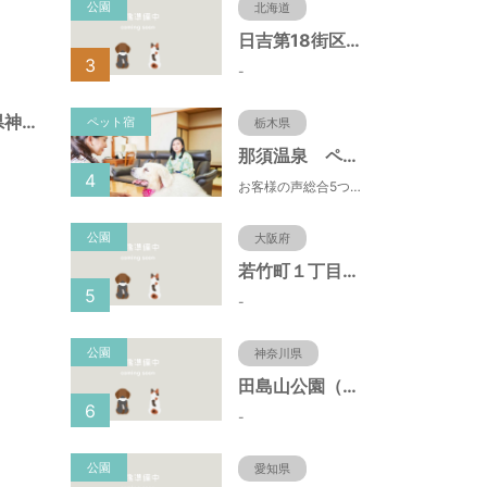
公園
北海道
日吉第18街区公園（北海道函館市）
3
-
北野町広場（兵庫県神戸市）
ペット宿
栃木県
那須温泉 ペット＆スパホテル 那須ワン
4
お客様の声総合5つ星■1日限定４組貸切風呂■室内ドッグランあり♪
公園
大阪府
若竹町１丁目第３公園（大阪府豊中市）
5
-
公園
神奈川県
田島山公園（神奈川県藤沢市）
6
-
公園
愛知県