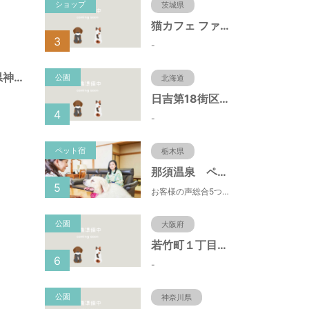
ショップ
茨城県
猫カフェ ファミリーズ
3
-
北野町広場（兵庫県神戸市）
公園
北海道
日吉第18街区公園（北海道函館市）
4
-
ペット宿
栃木県
那須温泉 ペット＆スパホテル 那須ワン
5
お客様の声総合5つ星■1日限定４組貸切風呂■室内ドッグランあり♪
公園
大阪府
若竹町１丁目第３公園（大阪府豊中市）
6
-
公園
神奈川県