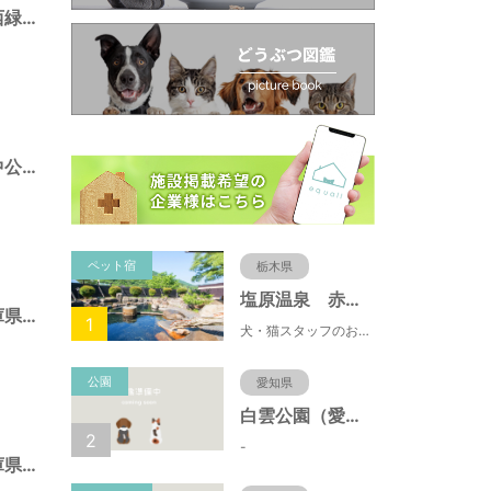
ポートアイランド西緑地（兵庫県神戸市）
ポートアイランド中公園（兵庫県神戸市）
ペット宿
栃木県
塩原温泉 赤沢温泉旅館
須磨海浜公園（兵庫県神戸市）
1
犬・猫スタッフのおもてニャしが魅力のひとつ♪大自然に囲まれた隠れ家的宿で癒やしの休日を。
公園
愛知県
白雲公園（愛知県名古屋市）
2
-
北野町東公園（兵庫県神戸市）