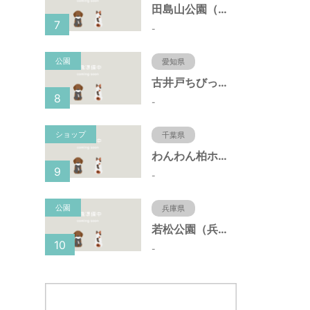
田島山公園（神奈川県藤沢市）
7
-
公園
愛知県
古井戸ちびっ子広場（愛知県大府市）
8
-
ショップ
千葉県
わんわん柏ホームビレッジ（老犬ホーム・老犬ホテル）
9
-
公園
兵庫県
若松公園（兵庫県神戸市）
10
-