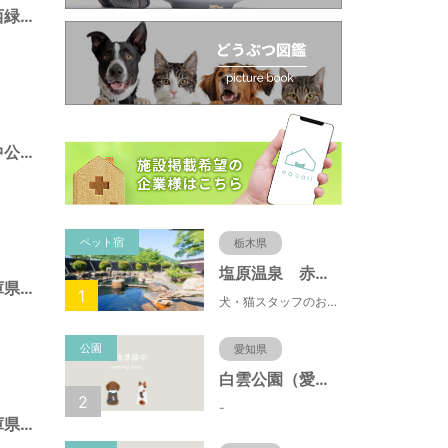
ポートアイランド西緑地（兵庫県神戸市）
ポートアイランド中公園（兵庫県神戸市）
ペット宿
栃木県
塩原温泉 赤沢温泉旅館
須磨海浜公園（兵庫県神戸市）
1
犬・猫スタッフのおもてニャしが魅力のひとつ♪大自然に囲まれた隠れ家的宿で癒やしの休日を。
公園
愛知県
白雲公園（愛知県名古屋市）
2
-
北野町東公園（兵庫県神戸市）