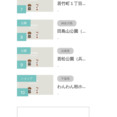
若竹町１丁目第３公園（大阪府豊中市）
7
-
公園
神奈川県
田島山公園（神奈川県藤沢市）
8
-
公園
兵庫県
若松公園（兵庫県神戸市）
9
-
ショップ
千葉県
わんわん柏ホームビレッジ（老犬ホーム・老犬ホテル）
10
-