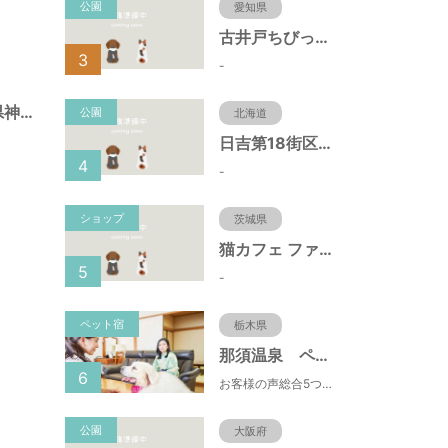
公園
愛知県
古井戸ちびっ子広場（愛知県大府市）
3
-
北野町広場（兵庫県神戸市）
公園
北海道
日吉第18街区公園（北海道函館市）
4
-
ショップ
茨城県
猫カフェ ファミリーズ
5
-
ペット宿
栃木県
那須温泉 ペット＆スパホテル 那須ワン
6
お客様の声総合5つ星■1日限定４組貸切風呂■室内ドッグランあり♪
公園
大阪府