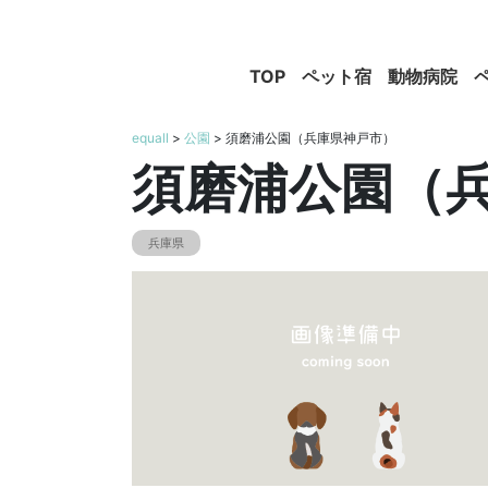
TOP
ペット宿
動物病院
equall
>
公園
> 須磨浦公園（兵庫県神戸市）
須磨浦公園（
兵庫県