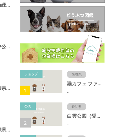
ポートアイランド西緑地（兵庫県神戸市）
ポートアイランド中公園（兵庫県神戸市）
ショップ
茨城県
猫カフェ ファミリーズ
須磨海浜公園（兵庫県神戸市）
1
-
公園
愛知県
白雲公園（愛知県名古屋市）
2
-
北野町東公園（兵庫県神戸市）