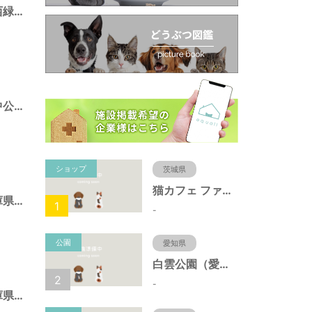
ポートアイランド西緑地（兵庫県神戸市）
ポートアイランド中公園（兵庫県神戸市）
ショップ
茨城県
猫カフェ ファミリーズ
須磨海浜公園（兵庫県神戸市）
1
-
公園
愛知県
白雲公園（愛知県名古屋市）
2
-
北野町東公園（兵庫県神戸市）