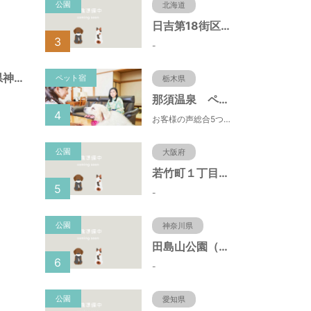
公園
北海道
日吉第18街区公園（北海道函館市）
3
-
北野町広場（兵庫県神戸市）
ペット宿
栃木県
那須温泉 ペット＆スパホテル 那須ワン
4
お客様の声総合5つ星■1日限定４組貸切風呂■室内ドッグランあり♪
公園
大阪府
若竹町１丁目第３公園（大阪府豊中市）
5
-
公園
神奈川県
田島山公園（神奈川県藤沢市）
6
-
公園
愛知県