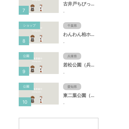
古井戸ちびっ子広場（愛知県大府市）
7
-
ショップ
千葉県
わんわん柏ホームビレッジ（老犬ホーム・老犬ホテル）
8
-
公園
兵庫県
若松公園（兵庫県神戸市）
9
-
公園
愛知県
東二葉公園（愛知県名古屋市）
10
-