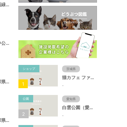
ポートアイランド西緑地（兵庫県神戸市）
ポートアイランド中公園（兵庫県神戸市）
ショップ
茨城県
猫カフェ ファミリーズ
須磨海浜公園（兵庫県神戸市）
1
-
公園
愛知県
白雲公園（愛知県名古屋市）
2
-
北野町東公園（兵庫県神戸市）