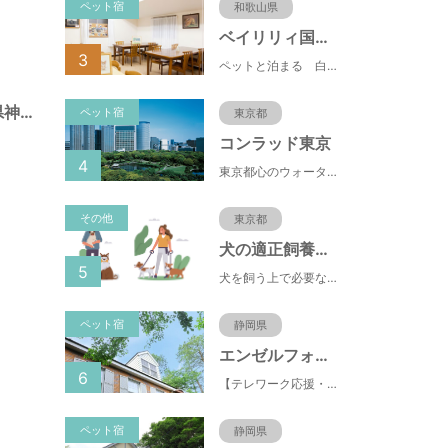
ペット宿
和歌山県
ベイリリィ国民宿舎しらゆり荘
3
ペットと泊まる 白浜温泉 ベイリリィ国民宿舎しらゆり荘
北野町広場（兵庫県神戸市）
ペット宿
東京都
コンラッド東京
4
東京都心のウォーターフロントに位置し、都内全域へのアクセスへも便利なコンラッド東京は、銀座や新橋へ徒歩圏内、明治神宮や浅草、六本木などの観光・ショッピングエリアにもアクセス至便。また、東京駅まで10分、羽田空港まで25分、丸の内などの主要ビジネス街へのアクセスにも優れ、ビジネスにも最適のロケーションです。
その他
東京都
犬の適正飼養クイズ
5
犬を飼う上で必要な責任やマナー、健康管理について学ぶことができます。
ペット宿
静岡県
エンゼルフォレスト伊豆スカイライン
6
【テレワーク応援・ペットと泊まれる】ゴルフ場隣接のまるごと貸切別荘（自炊OK）
ペット宿
静岡県