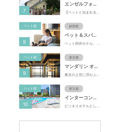
エンゼルフォレスト伊豆高原(赤沢望洋台)
7
【ペットと泊まれる】源泉かけ流し温泉付の1棟貸切別荘（自炊OK）全別荘内装リフォーム済み♪
ペット宿
静岡県
ペット＆スパホテル伊豆高原
8
ペット同伴ホテル。 快適な施設と癒しの温泉、京風懐石をご堪能ください。
ペット宿
東京都
マンダリン オリエンタル 東京
9
東京の上空に浮かぶマンダリン オリエンタル 東京は、眼下にすばらしい風景が広がるラグジュアリーな5つ星ホテルです。凜とした風格ある佇まいと和モダンのスタイルに、最新鋭のテクノロジー、定評あるスパ、驚きと感動に満ちた食体験、卓越したサービスを融合させ、真心を込めてお客さまをおもてなしいたします。
ペット宿
東京都
インターコンチネンタル東京ベイ
10
ビジネスホテルとして有名な東横INN(東横イン)がペットと一緒に泊まれるプランをスタートしました。東横INNは、ペット専用Instagramもスタートしており、飼い主の間で話題になっています。