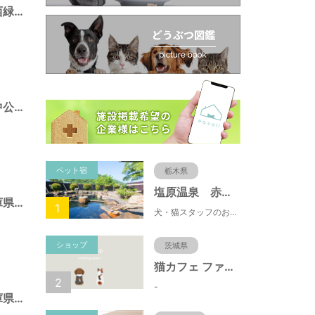
ポートアイランド西緑地（兵庫県神戸市）
ポートアイランド中公園（兵庫県神戸市）
ペット宿
栃木県
塩原温泉 赤沢温泉旅館
須磨海浜公園（兵庫県神戸市）
1
犬・猫スタッフのおもてニャしが魅力のひとつ♪大自然に囲まれた隠れ家的宿で癒やしの休日を。
ショップ
茨城県
猫カフェ ファミリーズ
2
-
北野町東公園（兵庫県神戸市）