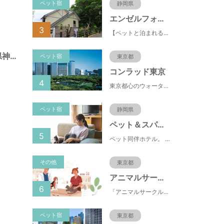
ペット宿
静岡県
エンゼルフォレスト伊豆高原(赤沢望洋台)
3
【ペットと泊まれる】源泉かけ流し温泉付の1棟貸切別荘（自炊OK）全別荘内装リフォーム済み♪
北野町広場（兵庫県神戸市）
ペット宿
東京都
コンラッド東京
4
東京都心のウォーターフロントに位置し、都内全域へのアクセスへも便利なコンラッド東京は、銀座や新橋へ徒歩圏内、明治神宮や浅草、六本木などの観光・ショッピングエリアにもアクセス至便。また、東京駅まで10分、羽田空港まで25分、丸の内などの主要ビジネス街へのアクセスにも優れ、ビジネスにも最適のロケーションです。
ペット宿
静岡県
ペット＆スパホテル伊豆高原
5
ペット同伴ホテル。 快適な施設と癒しの温泉、京風懐石をご堪能ください。
その他
東京都
アニマルサークル
6
「アニマルサークル」は、簡単な質問に答えることで、自身のウェルビーイングの状態を診断し、ペットとの関係性や生活環境改善のヒントを提供するオンラインサービスです。日々の生活に潜むストレスや孤独感を見える化し、ペットとの生活を通じて、心と体の健康づくりに役立てていただくことを目指しています。
ペット宿
東京都