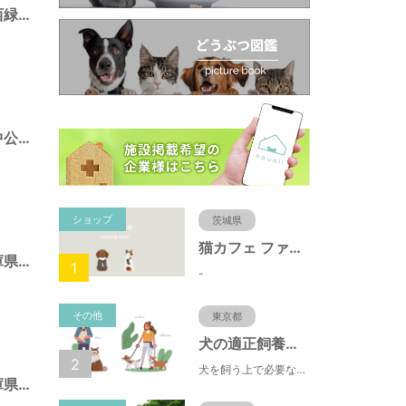
ポートアイランド西緑地（兵庫県神戸市）
ポートアイランド中公園（兵庫県神戸市）
ショップ
茨城県
猫カフェ ファミリーズ
須磨海浜公園（兵庫県神戸市）
1
-
その他
東京都
犬の適正飼養クイズ
2
犬を飼う上で必要な責任やマナー、健康管理について学ぶことができます。
北野町東公園（兵庫県神戸市）