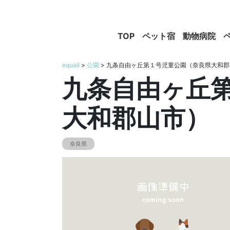
TOP
ペット宿
動物病院
equall
>
公園
> 九条自由ヶ丘第１号児童公園（奈良県大和
九条自由ヶ丘
大和郡山市）
奈良県