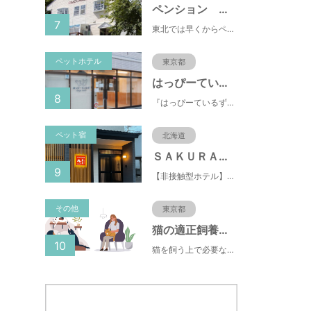
ペンション おもちゃばこ
7
東北では早くからペット歓迎の宿として人気。リピーター多い安心宿♪夕食は米沢牛と季節野菜を楽しめます。
ペットホテル
東京都
はっぴーているずdogs room府中店
8
『はっぴーているず』には《Happy tales：幸せな物語》と《Happy tails》という2つの意味があります。 はっぴーているずdogs roomのスタッフはドッグライフカウンセラーやドッグインストラクター、愛玩動物飼養管理士の資格を有する犬の専門家です
ペット宿
北海道
ＳＡＫＵＲＡ定山渓 膳
9
【非接触型ホテル】最大10名様まで利用可能！ご家族利用も大歓迎！小さいお子様連れでも安心♪
その他
東京都
猫の適正飼養クイズ
10
猫を飼う上で必要な責任やマナー、健康管理について学ぶことができます。