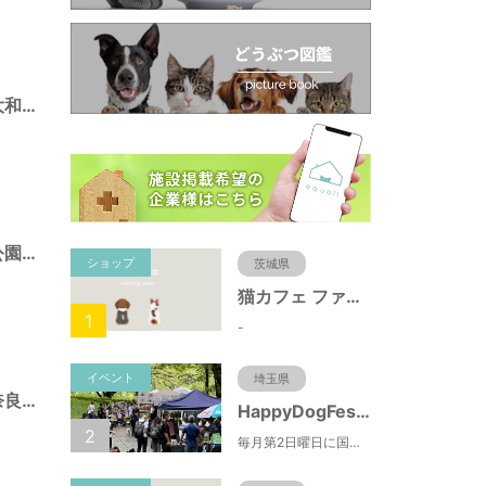
城跡公園（奈良県大和郡山市）
千日町第３号児童公園（奈良県大和郡山市）
ショップ
茨城県
猫カフェ ファミリーズ
1
-
イベント
埼玉県
ハートフル公園（奈良県大和郡山市）
HappyDogFesta(ハッピードッグフェスタ)
2
毎月第2日曜日に国営武蔵丘陵森林公園で開催されるドッグイベント。森林公園北口からドッグランまでの園路にお買い物ブースやキッチンカーが出店するほか、わんちゃんのしつけ教室やゲーム大会などの参加型コンテンツもあります。（参加料無料）