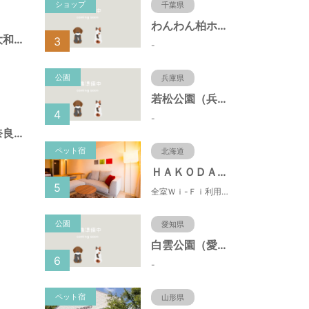
ショップ
千葉県
わんわん柏ホームビレッジ（老犬ホーム・老犬ホテル）
柳町公園（奈良県大和郡山市）
3
-
公園
兵庫県
若松公園（兵庫県神戸市）
4
-
稗田第６号緑地（奈良県大和郡山市）
ペット宿
北海道
ＨＡＫＯＤＡＴＥ 男爵倶楽部 ＨＯＴＥＬ＆ＲＥＳＯＲＴＳ
5
全室Ｗｉ-Ｆｉ利用可能！朝市まで徒歩1分という好立地の都市型リゾートホテル。バルコニー・キッチン付！
公園
愛知県
白雲公園（愛知県名古屋市）
6
-
ペット宿
山形県