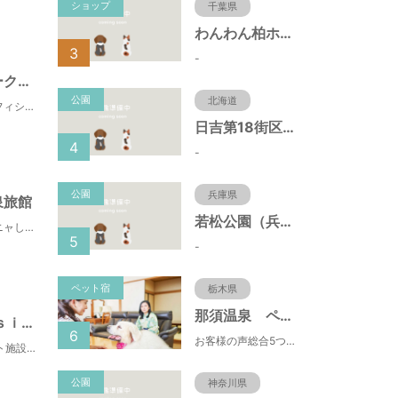
ショップ
千葉県
わんわん柏ホームビレッジ（老犬ホーム・老犬ホテル）
3
-
那須ハイランドパークオフィシャルホテル ＴＯＷＡピュアコテージ
公園
北海道
那須ハイランドパークオフィシャルホテル ＴＯＷＡピュアコテージ
日吉第18街区公園（北海道函館市）
4
-
公園
兵庫県
泉旅館
若松公園（兵庫県神戸市）
犬・猫スタッフのおもてニャしが魅力のひとつ♪大自然に囲まれた隠れ家的宿で癒やしの休日を。
5
-
ペット宿
栃木県
那須温泉 ペット＆スパホテル 那須ワン
ｄｏｇ’ｓ ｐｅｎｓｉｏｎ しゃのんち
6
お客様の声総合5つ星■1日限定４組貸切風呂■室内ドッグランあり♪
1日2組様限定の宿◇ペット施設・ドッグラン・サービス充実◇いっぱい遊んでストレス発散！
公園
神奈川県