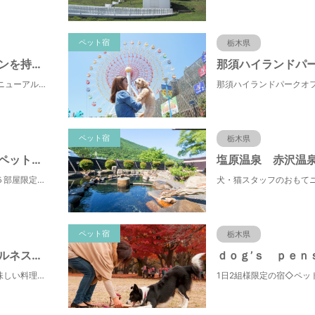
ペット宿
栃木県
３つのドッグランを持つ愛犬・愛猫の宿 きぬ川国際ホテル
2023年3月新客室リニューアルOPEN！
ペット宿
栃木県
湯の宿 清盛 ペットと一緒にお泊り
塩原温泉 赤沢温
それぞれ趣の異なる５部屋限定の大人の宿。ゆるやかに過ぎる寛ぎをお楽みください♪
ペット宿
栃木県
那須温泉 ウェルネスの森 那須
かけ流しの温泉と美味しい料理に心癒される宿。ペットと泊まれる＆ゴルフも楽しめる♪