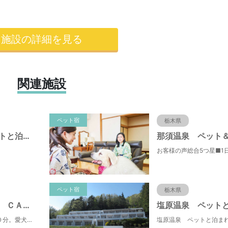
施設の詳細を見る
関連施設
ペット宿
栃木県
那須高原 ペットと泊まれる宿 ペンション ハロハロｉｎｎ那須
ペット宿
栃木県
ペットと泊まる ＣＡＲＯ ＦＯＲＥＳＴＡ 那須高原 ＶＯＬＰＥ
山中湖畔より徒歩１０分。愛犬と過ごす「森のホテル」へようこそ