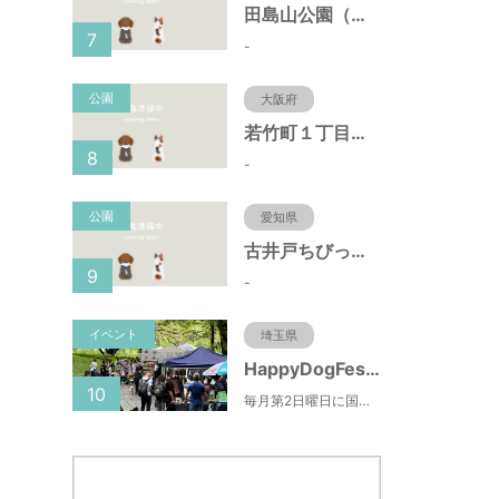
田島山公園（神奈川県藤沢市）
7
-
公園
大阪府
若竹町１丁目第３公園（大阪府豊中市）
8
-
公園
愛知県
古井戸ちびっ子広場（愛知県大府市）
9
-
イベント
埼玉県
HappyDogFesta(ハッピードッグフェスタ)
10
毎月第2日曜日に国営武蔵丘陵森林公園で開催されるドッグイベント。森林公園北口からドッグランまでの園路にお買い物ブースやキッチンカーが出店するほか、わんちゃんのしつけ教室やゲーム大会などの参加型コンテンツもあります。（参加料無料）