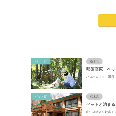
ペット宿
栃木県
ハロハロｉｎｎ那須
ペット宿
栃木県