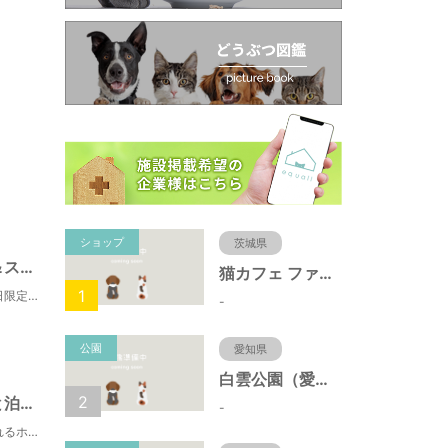
ショップ
茨城県
那須温泉 ペット＆スパホテル 那須ワン
猫カフェ ファミリーズ
1
お客様の声総合5つ星■1日限定４組貸切風呂■室内ドッグランあり♪
-
公園
愛知県
白雲公園（愛知県名古屋市）
2
塩原温泉 ペットと泊まれるホテル ホテルフォレスタ
-
塩原温泉 ペットと泊まれるホテル ホテルフォレスタ