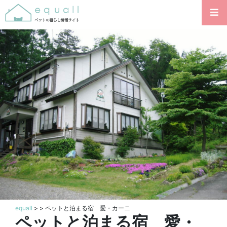
equall
>
> ペットと泊まる宿 愛・カーニ
ペットと泊まる宿 愛・