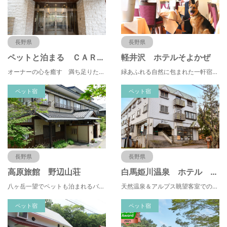
長野県
長野県
ペットと泊まる ＣＡＲＯ ＦＯＲＥＳＴＡ 軽井沢 ＧＩＡＲＤＩＮＯ
軽井沢 ホテルそよかぜ
オーナーの心を癒す 満ち足りた空間を愛犬と◆軽井沢アウトレットまで車20分◆
緑あふれる自然に包まれた一軒宿・ペットと泊まれるホテル【全室レストランもペット可】
ペット宿
ペット宿
長野県
長野県
高原旅館 野辺山荘
白馬姫川温泉 ホテル ラ・モンターニュ・フルハタ
八ヶ岳一望でペットも泊まれるバリアフリーの和風旅館（素泊まりと朝ごはんの宿）
天然温泉＆アルプス眺望客室でのんびり♪国際山岳ガイドのオーナーに白馬の山遊びを相談可！ペットOK
ペット宿
ペット宿