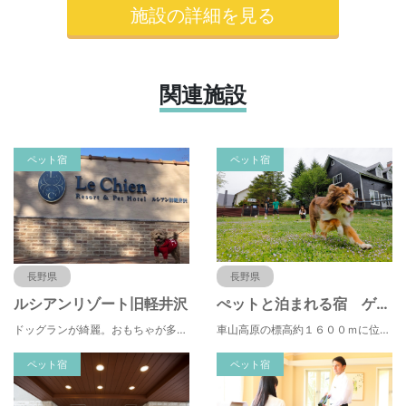
施設の詳細を見る
関連施設
ペット宿
ペット宿
長野県
長野県
ルシアンリゾート旧軽井沢
ぺットと泊まれる宿 ゲストハウス ベルン
ドッグランが綺麗。おもちゃが多くある。有料のドッグランなので、お客さんの質が良い。ドッグラン以外にも楽しめる場所が多い。
車山高原の標高約１６００ｍに位置し、大型犬も寛げる広々とした空間造りが自慢のペンションです。
ペット宿
ペット宿