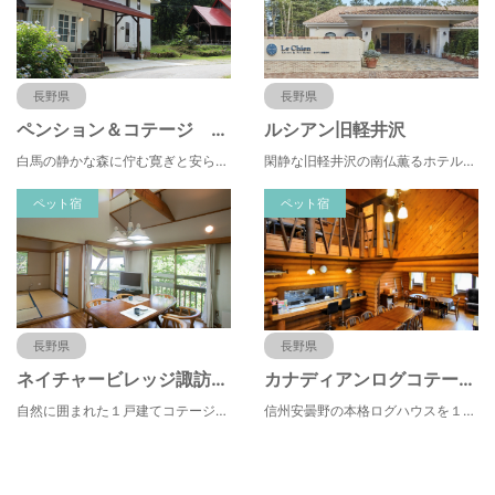
長野県
長野県
ペンション＆コテージ 植物誌
ルシアン旧軽井沢
白馬の静かな森に佇む寛ぎと安らぎの宿、お料理は旬を味わう本格フレンチフルコースをお楽しみください
閑静な旧軽井沢の南仏薫るホテルで心地よい休日を愛犬と一緒にお過ごし下さい。ワンちゃん2頭目まで無料。
ペット宿
ペット宿
長野県
長野県
ネイチャービレッジ諏訪塩嶺
カナディアンログコテージＴＡＫＩＴＡＲＯ
自然に囲まれた１戸建てコテージで安心・安全♪ペットと泊まれるコテージあり☆BBQ場あり☆
信州安曇野の本格ログハウスを１棟貸切。大切な家族・仲間と過ごす贅沢プライベート空間。