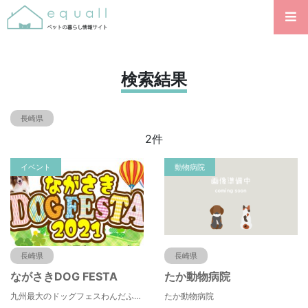
検索結果
長崎県
2件
イベント
動物病院
長崎県
長崎県
ながさきDOG FESTA
たか動物病院
九州最大のドッグフェスわんだふる！がお贈りする、ドッグ＋アウトドア のコラボレーションイベント
たか動物病院