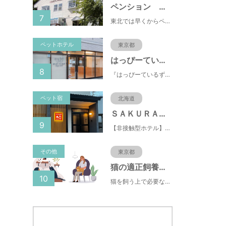
ペンション おもちゃばこ
7
東北では早くからペット歓迎の宿として人気。リピーター多い安心宿♪夕食は米沢牛と季節野菜を楽しめます。
ペットホテル
東京都
はっぴーているずdogs room府中店
8
『はっぴーているず』には《Happy tales：幸せな物語》と《Happy tails》という2つの意味があります。 はっぴーているずdogs roomのスタッフはドッグライフカウンセラーやドッグインストラクター、愛玩動物飼養管理士の資格を有する犬の専門家です
ペット宿
北海道
ＳＡＫＵＲＡ定山渓 膳
9
【非接触型ホテル】最大10名様まで利用可能！ご家族利用も大歓迎！小さいお子様連れでも安心♪
その他
東京都
猫の適正飼養クイズ
10
猫を飼う上で必要な責任やマナー、健康管理について学ぶことができます。