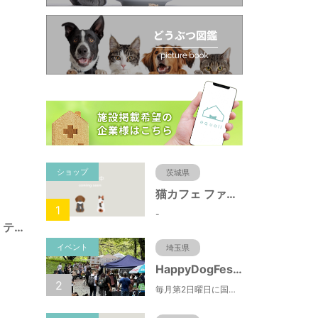
ショップ
茨城県
猫カフェ ファミリーズ
1
-
ペットハウステン・テン本店
イベント
埼玉県
HappyDogFesta(ハッピードッグフェスタ)
2
毎月第2日曜日に国営武蔵丘陵森林公園で開催されるドッグイベント。森林公園北口からドッグランまでの園路にお買い物ブースやキッチンカーが出店するほか、わんちゃんのしつけ教室やゲーム大会などの参加型コンテンツもあります。（参加料無料）