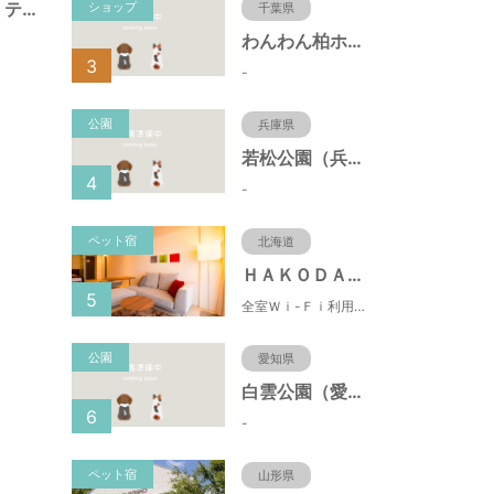
ペットタウンテン・テン福住店
ショップ
千葉県
わんわん柏ホームビレッジ（老犬ホーム・老犬ホテル）
3
-
公園
兵庫県
若松公園（兵庫県神戸市）
4
-
ペット宿
北海道
ＨＡＫＯＤＡＴＥ 男爵倶楽部 ＨＯＴＥＬ＆ＲＥＳＯＲＴＳ
5
全室Ｗｉ-Ｆｉ利用可能！朝市まで徒歩1分という好立地の都市型リゾートホテル。バルコニー・キッチン付！
公園
愛知県
白雲公園（愛知県名古屋市）
6
-
ペット宿
山形県