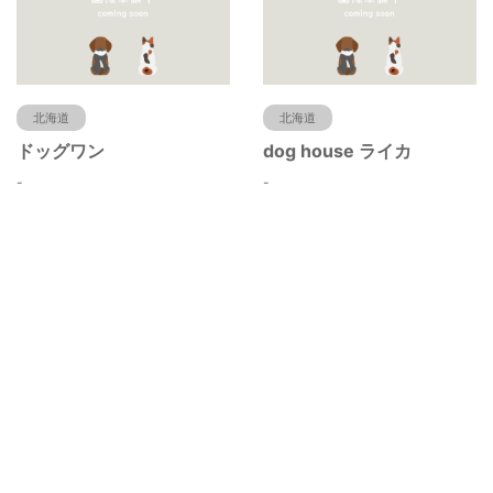
北海道
北海道
ドッグワン
dog house ライカ
-
-