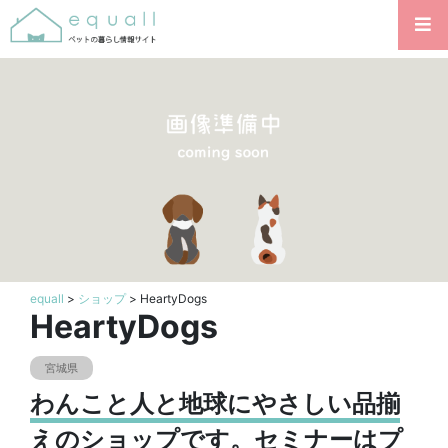
equall
>
ショップ
> HeartyDogs
HeartyDogs
宮城県
わんこと人と地球にやさしい品揃
えのショップです。セミナーはプ