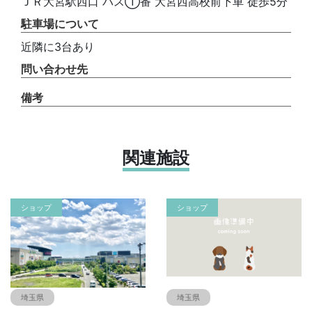
ＪＲ大宮駅西口 バス①番 大宮西高校前下車 徒歩5分
駐車場について
近隣に3台あり
問い合わせ先
備考
関連施設
ショップ
ショップ
埼玉県
埼玉県