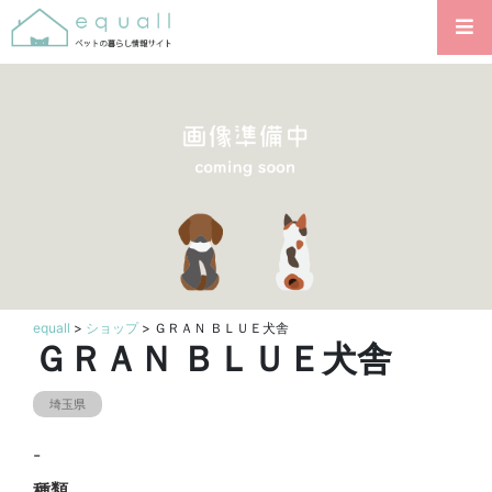
equall
>
ショップ
> ＧＲＡＮ ＢＬＵＥ犬舎
ＧＲＡＮ ＢＬＵＥ犬舎
埼玉県
-
種類