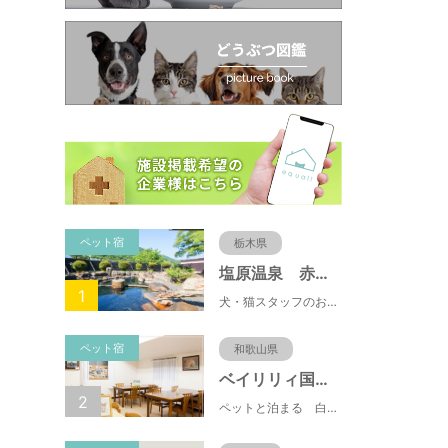
ペット宿
栃木県
塩原温泉 赤沢温泉旅館
1
犬・猫スタッフのおもてニャしが魅力のひとつ♪大自然に囲まれた隠れ家的宿で癒やしの休日を。
ペット宿
和歌山県
ベイリリィ国民宿舎しらゆり荘
2
ペットと泊まる 白浜温泉 ベイリリィ国民宿舎しらゆり荘