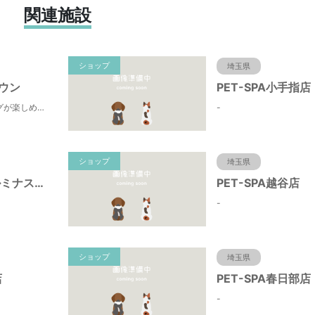
関連施設
ショップ
埼玉県
ウン
PET-SPA小手指店
ペットとショッピングが楽しめます
-
ショップ
埼玉県
ドッグサロン ルミナス（川口市・蕨市・戸田・浦和・大宮）べドリントンテリア＆トイプードルの
PET-SPA越谷店
-
ショップ
埼玉県
店
PET-SPA春日部店
-