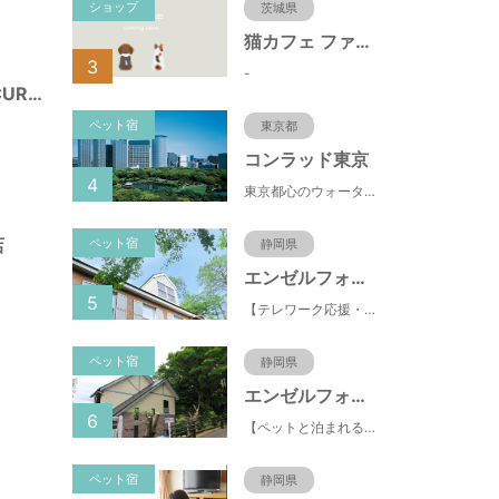
ショップ
茨城県
猫カフェ ファミリーズ
3
-
PET-SPA CARE+CURE所沢
ペット宿
東京都
コンラッド東京
4
東京都心のウォーターフロントに位置し、都内全域へのアクセスへも便利なコンラッド東京は、銀座や新橋へ徒歩圏内、明治神宮や浅草、六本木などの観光・ショッピングエリアにもアクセス至便。また、東京駅まで10分、羽田空港まで25分、丸の内などの主要ビジネス街へのアクセスにも優れ、ビジネスにも最適のロケーションです。
店
ペット宿
静岡県
エンゼルフォレスト伊豆スカイライン
5
【テレワーク応援・ペットと泊まれる】ゴルフ場隣接のまるごと貸切別荘（自炊OK）
ペット宿
静岡県
エンゼルフォレスト伊豆高原(赤沢望洋台)
6
【ペットと泊まれる】源泉かけ流し温泉付の1棟貸切別荘（自炊OK）全別荘内装リフォーム済み♪
ペット宿
静岡県