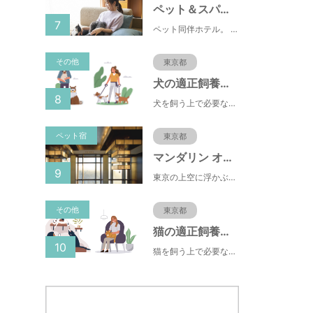
ペット＆スパホテル伊豆高原
7
ペット同伴ホテル。 快適な施設と癒しの温泉、京風懐石をご堪能ください。
その他
東京都
犬の適正飼養クイズ
8
犬を飼う上で必要な責任やマナー、健康管理について学ぶことができます。
ペット宿
東京都
マンダリン オリエンタル 東京
9
東京の上空に浮かぶマンダリン オリエンタル 東京は、眼下にすばらしい風景が広がるラグジュアリーな5つ星ホテルです。凜とした風格ある佇まいと和モダンのスタイルに、最新鋭のテクノロジー、定評あるスパ、驚きと感動に満ちた食体験、卓越したサービスを融合させ、真心を込めてお客さまをおもてなしいたします。
その他
東京都
猫の適正飼養クイズ
10
猫を飼う上で必要な責任やマナー、健康管理について学ぶことができます。