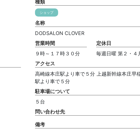
種類
ショップ
名称
DODSALON CLOVER
営業時間
定休日
９時～１７時３０分
毎週日曜 第２・４
アクセス
高崎線本庄駅より車で５分 上越新幹線本庄早
駅より車で５分
駐車場について
５台
問い合わせ先
備考