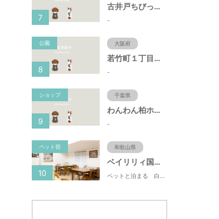
古井戸ちびっ子広場（愛知県大府市）
7
-
公園
大阪府
若竹町１丁目第３公園（大阪府豊中市）
8
-
ショップ
千葉県
わんわん柏ホームビレッジ（老犬ホーム・老犬ホテル）
9
-
ペット宿
和歌山県
ベイリリィ国民宿舎しらゆり荘
10
ペットと泊まる 白浜温泉 ベイリリィ国民宿舎しらゆり荘