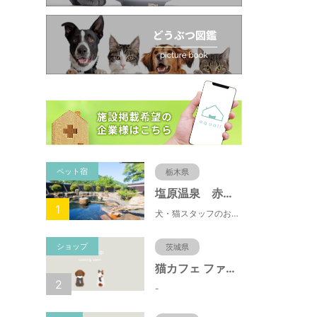
ペット宿
栃木県
塩原温泉 赤沢温泉旅館
1
犬・猫スタッフのおもてニャしが魅力のひとつ♪大自然に囲まれた隠れ家的宿で癒やしの休日を。
ショップ
茨城県
猫カフェ ファミリーズ
2
-