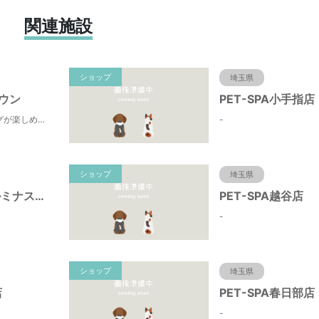
関連施設
ショップ
埼玉県
ウン
PET-SPA小手指店
ペットとショッピングが楽しめます
-
ショップ
埼玉県
ドッグサロン ルミナス（川口市・蕨市・戸田・浦和・大宮）べドリントンテリア＆トイプードルの
PET-SPA越谷店
-
ショップ
埼玉県
店
PET-SPA春日部店
-