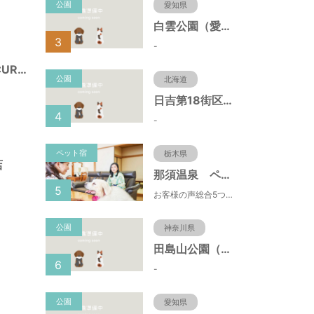
公園
愛知県
白雲公園（愛知県名古屋市）
3
-
PET-SPA CARE+CURE所沢
公園
北海道
日吉第18街区公園（北海道函館市）
4
-
ペット宿
栃木県
店
那須温泉 ペット＆スパホテル 那須ワン
5
お客様の声総合5つ星■1日限定４組貸切風呂■室内ドッグランあり♪
公園
神奈川県
田島山公園（神奈川県藤沢市）
6
-
公園
愛知県