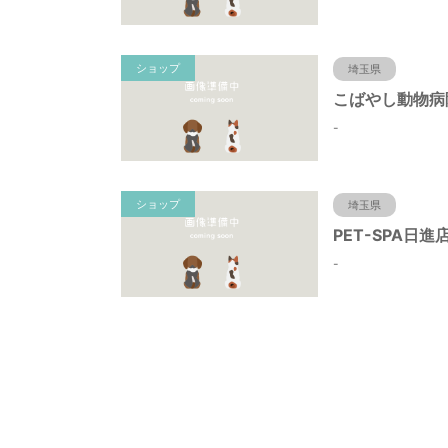
ショップ
埼玉県
こばやし動物病
-
ショップ
埼玉県
PET-SPA日進
-