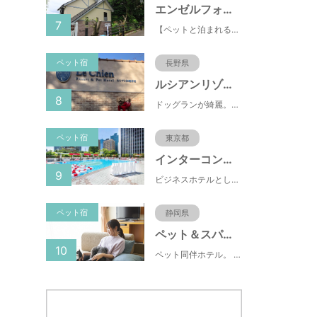
エンゼルフォレスト伊豆高原(赤沢望洋台)
7
【ペットと泊まれる】源泉かけ流し温泉付の1棟貸切別荘（自炊OK）全別荘内装リフォーム済み♪
ペット宿
長野県
ルシアンリゾート旧軽井沢
8
ドッグランが綺麗。おもちゃが多くある。有料のドッグランなので、お客さんの質が良い。ドッグラン以外にも楽しめる場所が多い。
ペット宿
東京都
インターコンチネンタル東京ベイ
9
ビジネスホテルとして有名な東横INN(東横イン)がペットと一緒に泊まれるプランをスタートしました。東横INNは、ペット専用Instagramもスタートしており、飼い主の間で話題になっています。
ペット宿
静岡県
ペット＆スパホテル伊豆高原
10
ペット同伴ホテル。 快適な施設と癒しの温泉、京風懐石をご堪能ください。