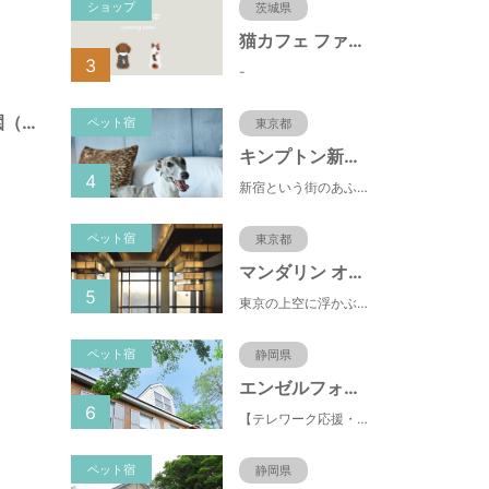
ショップ
茨城県
猫カフェ ファミリーズ
3
-
江戸川台２４号公園（千葉県流山市）
ペット宿
東京都
キンプトン新宿東京
4
新宿という街のあふれるエネルギーを映し出すようなライブ感のあるホテルなのに、中へと足を踏み入れれば、そこは別世界に
ペット宿
東京都
マンダリン オリエンタル 東京
5
東京の上空に浮かぶマンダリン オリエンタル 東京は、眼下にすばらしい風景が広がるラグジュアリーな5つ星ホテルです。凜とした風格ある佇まいと和モダンのスタイルに、最新鋭のテクノロジー、定評あるスパ、驚きと感動に満ちた食体験、卓越したサービスを融合させ、真心を込めてお客さまをおもてなしいたします。
ペット宿
静岡県
エンゼルフォレスト伊豆スカイライン
6
【テレワーク応援・ペットと泊まれる】ゴルフ場隣接のまるごと貸切別荘（自炊OK）
ペット宿
静岡県