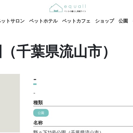
ペットサロン
ペットホテル
ペットカフェ
ショップ
公園
園（千葉県流山市）
-
-
種類
公園
名称
野々下11号公園（千葉県流山市）