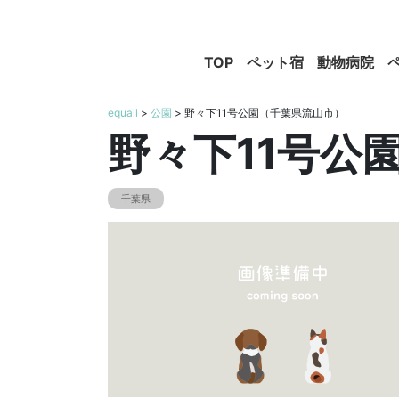
TOP
ペット宿
動物病院
equall
>
公園
> 野々下11号公園（千葉県流山市）
野々下11号公
千葉県