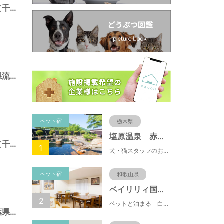
三輪野山７号緑地（千葉県流山市）
日光橋公園（千葉県流山市）
ペット宿
栃木県
塩原温泉 赤沢温泉旅館
江戸川台７号緑地（千葉県流山市）
1
犬・猫スタッフのおもてニャしが魅力のひとつ♪大自然に囲まれた隠れ家的宿で癒やしの休日を。
ペット宿
和歌山県
ベイリリィ国民宿舎しらゆり荘
2
ペットと泊まる 白浜温泉 ベイリリィ国民宿舎しらゆり荘
初石２号緑地（千葉県流山市）