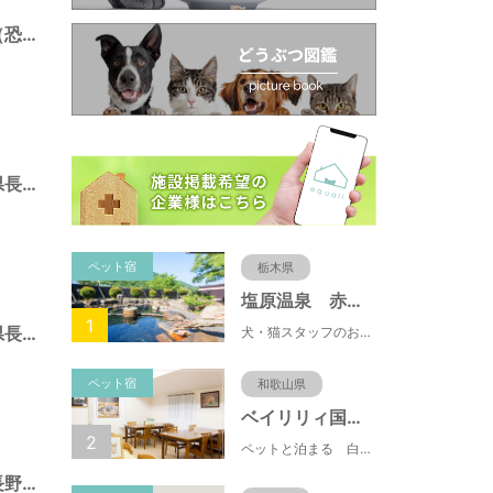
茶臼山自然植物園（恐竜園）（長野県長野市）
地附山公園（長野県長野市）
ペット宿
栃木県
塩原温泉 赤沢温泉旅館
1
七瀬東公園（長野県長野市）
犬・猫スタッフのおもてニャしが魅力のひとつ♪大自然に囲まれた隠れ家的宿で癒やしの休日を。
ペット宿
和歌山県
ベイリリィ国民宿舎しらゆり荘
2
ペットと泊まる 白浜温泉 ベイリリィ国民宿舎しらゆり荘
杵渕公園（長野県長野市）