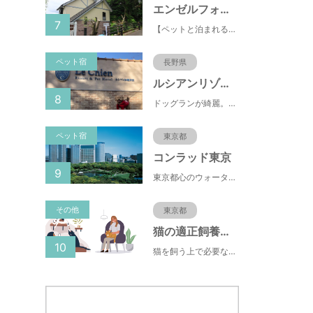
エンゼルフォレスト伊豆高原(赤沢望洋台)
7
【ペットと泊まれる】源泉かけ流し温泉付の1棟貸切別荘（自炊OK）全別荘内装リフォーム済み♪
ペット宿
長野県
ルシアンリゾート旧軽井沢
8
ドッグランが綺麗。おもちゃが多くある。有料のドッグランなので、お客さんの質が良い。ドッグラン以外にも楽しめる場所が多い。
ペット宿
東京都
コンラッド東京
9
東京都心のウォーターフロントに位置し、都内全域へのアクセスへも便利なコンラッド東京は、銀座や新橋へ徒歩圏内、明治神宮や浅草、六本木などの観光・ショッピングエリアにもアクセス至便。また、東京駅まで10分、羽田空港まで25分、丸の内などの主要ビジネス街へのアクセスにも優れ、ビジネスにも最適のロケーションです。
その他
東京都
猫の適正飼養クイズ
10
猫を飼う上で必要な責任やマナー、健康管理について学ぶことができます。