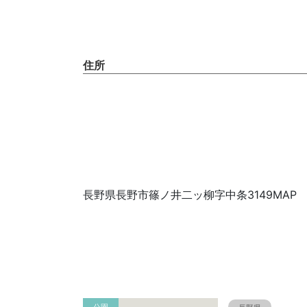
住所
長野県長野市篠ノ井二ッ柳字中条3149MAP