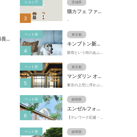
ショップ
茨城県
猫カフェ ファミリーズ
3
-
ペット宿
東京都
綿内北公園（長野県長野市）
キンプトン新宿東京
4
新宿という街のあふれるエネルギーを映し出すようなライブ感のあるホテルなのに、中へと足を踏み入れれば、そこは別世界に
ペット宿
東京都
マンダリン オリエンタル 東京
5
東京の上空に浮かぶマンダリン オリエンタル 東京は、眼下にすばらしい風景が広がるラグジュアリーな5つ星ホテルです。凜とした風格ある佇まいと和モダンのスタイルに、最新鋭のテクノロジー、定評あるスパ、驚きと感動に満ちた食体験、卓越したサービスを融合させ、真心を込めてお客さまをおもてなしいたします。
ペット宿
静岡県
エンゼルフォレスト伊豆スカイライン
6
【テレワーク応援・ペットと泊まれる】ゴルフ場隣接のまるごと貸切別荘（自炊OK）
ペット宿
静岡県