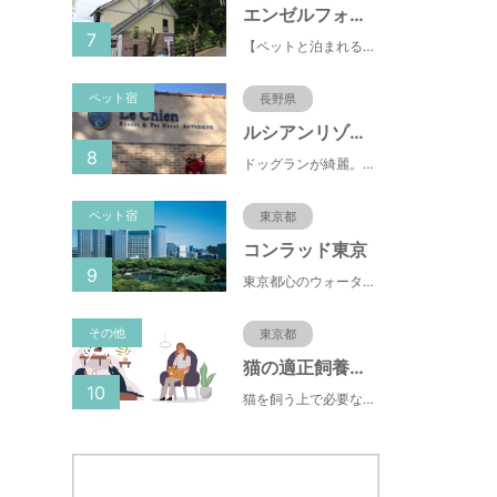
エンゼルフォレスト伊豆高原(赤沢望洋台)
7
【ペットと泊まれる】源泉かけ流し温泉付の1棟貸切別荘（自炊OK）全別荘内装リフォーム済み♪
ペット宿
長野県
ルシアンリゾート旧軽井沢
8
ドッグランが綺麗。おもちゃが多くある。有料のドッグランなので、お客さんの質が良い。ドッグラン以外にも楽しめる場所が多い。
ペット宿
東京都
コンラッド東京
9
東京都心のウォーターフロントに位置し、都内全域へのアクセスへも便利なコンラッド東京は、銀座や新橋へ徒歩圏内、明治神宮や浅草、六本木などの観光・ショッピングエリアにもアクセス至便。また、東京駅まで10分、羽田空港まで25分、丸の内などの主要ビジネス街へのアクセスにも優れ、ビジネスにも最適のロケーションです。
その他
東京都
猫の適正飼養クイズ
10
猫を飼う上で必要な責任やマナー、健康管理について学ぶことができます。