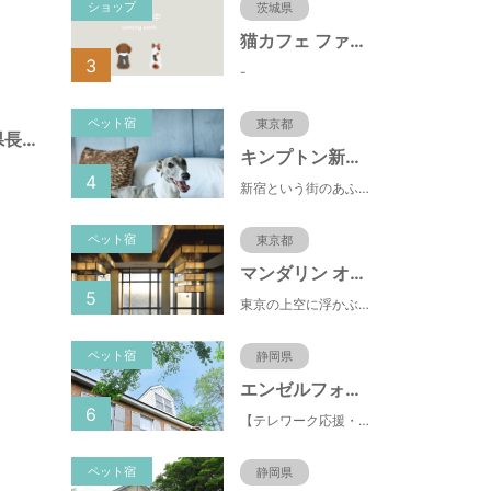
ショップ
茨城県
猫カフェ ファミリーズ
3
-
ペット宿
東京都
綿内北公園（長野県長野市）
キンプトン新宿東京
4
新宿という街のあふれるエネルギーを映し出すようなライブ感のあるホテルなのに、中へと足を踏み入れれば、そこは別世界に
ペット宿
東京都
マンダリン オリエンタル 東京
5
東京の上空に浮かぶマンダリン オリエンタル 東京は、眼下にすばらしい風景が広がるラグジュアリーな5つ星ホテルです。凜とした風格ある佇まいと和モダンのスタイルに、最新鋭のテクノロジー、定評あるスパ、驚きと感動に満ちた食体験、卓越したサービスを融合させ、真心を込めてお客さまをおもてなしいたします。
ペット宿
静岡県
エンゼルフォレスト伊豆スカイライン
6
【テレワーク応援・ペットと泊まれる】ゴルフ場隣接のまるごと貸切別荘（自炊OK）
ペット宿
静岡県