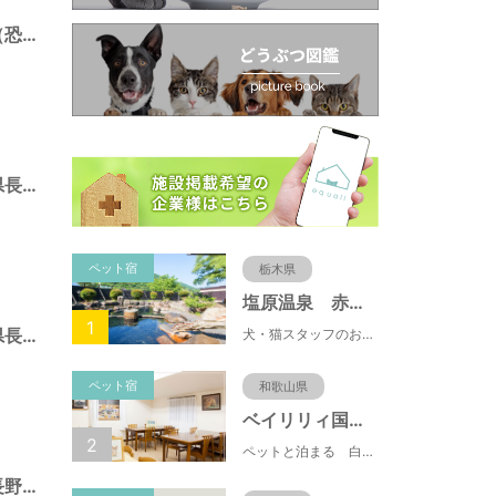
茶臼山自然植物園（恐竜園）（長野県長野市）
地附山公園（長野県長野市）
ペット宿
栃木県
塩原温泉 赤沢温泉旅館
1
七瀬東公園（長野県長野市）
犬・猫スタッフのおもてニャしが魅力のひとつ♪大自然に囲まれた隠れ家的宿で癒やしの休日を。
ペット宿
和歌山県
ベイリリィ国民宿舎しらゆり荘
2
ペットと泊まる 白浜温泉 ベイリリィ国民宿舎しらゆり荘
杵渕公園（長野県長野市）