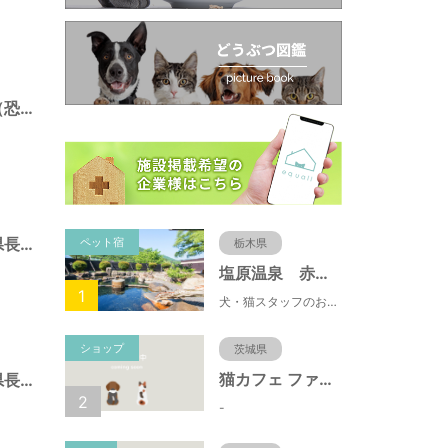
茶臼山自然植物園（恐竜園）（長野県長野市）
地附山公園（長野県長野市）
ペット宿
栃木県
塩原温泉 赤沢温泉旅館
1
犬・猫スタッフのおもてニャしが魅力のひとつ♪大自然に囲まれた隠れ家的宿で癒やしの休日を。
ショップ
茨城県
猫カフェ ファミリーズ
七瀬東公園（長野県長野市）
2
-