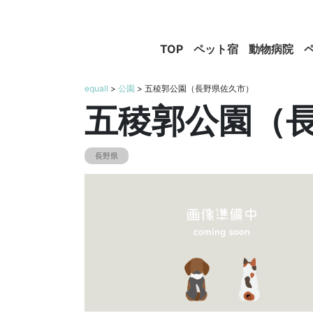
TOP
ペット宿
動物病院
equall
>
公園
> 五稜郭公園（長野県佐久市）
五稜郭公園（
長野県