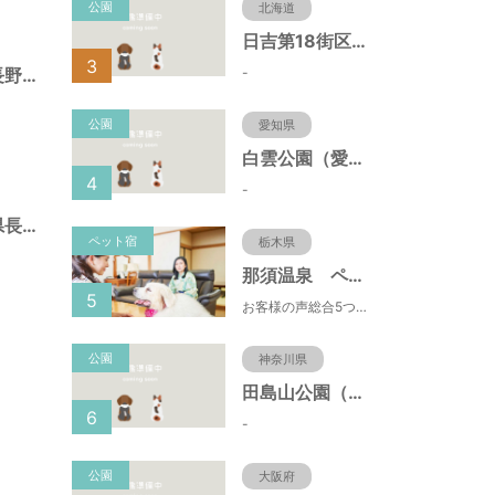
公園
北海道
日吉第18街区公園（北海道函館市）
3
-
杵渕公園（長野県長野市）
公園
愛知県
白雲公園（愛知県名古屋市）
4
-
綿内北公園（長野県長野市）
ペット宿
栃木県
那須温泉 ペット＆スパホテル 那須ワン
5
お客様の声総合5つ星■1日限定４組貸切風呂■室内ドッグランあり♪
公園
神奈川県
田島山公園（神奈川県藤沢市）
6
-
公園
大阪府