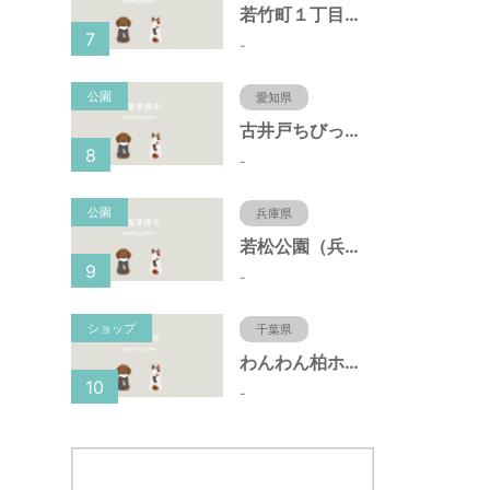
若竹町１丁目第３公園（大阪府豊中市）
7
-
公園
愛知県
古井戸ちびっ子広場（愛知県大府市）
8
-
公園
兵庫県
若松公園（兵庫県神戸市）
9
-
ショップ
千葉県
わんわん柏ホームビレッジ（老犬ホーム・老犬ホテル）
10
-