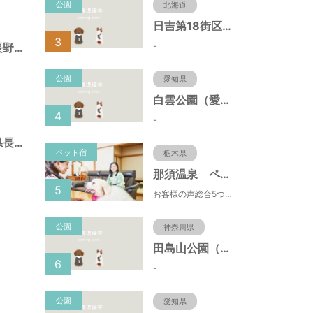
公園
北海道
日吉第18街区公園（北海道函館市）
3
-
杵渕公園（長野県長野市）
公園
愛知県
白雲公園（愛知県名古屋市）
4
-
綿内北公園（長野県長野市）
ペット宿
栃木県
那須温泉 ペット＆スパホテル 那須ワン
5
お客様の声総合5つ星■1日限定４組貸切風呂■室内ドッグランあり♪
公園
神奈川県
田島山公園（神奈川県藤沢市）
6
-
公園
愛知県