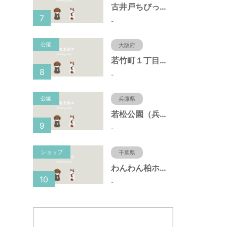
古井戸ちびっ子広場（愛知県大府市）
7
-
公園
大阪府
若竹町１丁目第３公園（大阪府豊中市）
8
-
公園
兵庫県
若松公園（兵庫県神戸市）
9
-
ショップ
千葉県
わんわん柏ホームビレッジ（老犬ホーム・老犬ホテル）
10
-