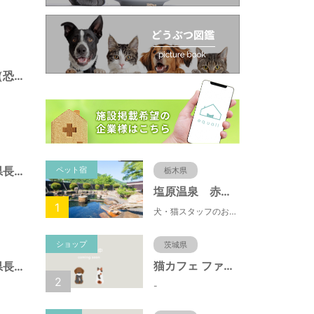
茶臼山自然植物園（恐竜園）（長野県長野市）
地附山公園（長野県長野市）
ペット宿
栃木県
塩原温泉 赤沢温泉旅館
1
犬・猫スタッフのおもてニャしが魅力のひとつ♪大自然に囲まれた隠れ家的宿で癒やしの休日を。
ショップ
茨城県
猫カフェ ファミリーズ
七瀬東公園（長野県長野市）
2
-