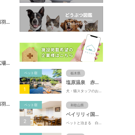
西的場緑地（岐阜県羽島市）
長良川南部多目的広場（岐阜県羽島市）
ペット宿
栃木県
塩原温泉 赤沢温泉旅館
1
犬・猫スタッフのおもてニャしが魅力のひとつ♪大自然に囲まれた隠れ家的宿で癒やしの休日を。
平成パーク（岐阜県羽島市）
ペット宿
和歌山県
ベイリリィ国民宿舎しらゆり荘
2
ペットと泊まる 白浜温泉 ベイリリィ国民宿舎しらゆり荘