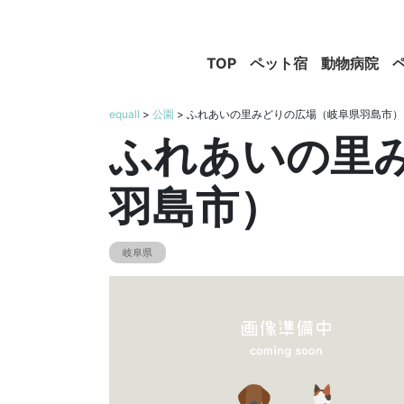
TOP
ペット宿
動物病院
equall
>
公園
> ふれあいの里みどりの広場（岐阜県羽島市）
ふれあいの里
羽島市）
岐阜県