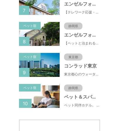
エンゼルフォレスト伊豆スカイライン
7
【テレワーク応援・ペットと泊まれる】ゴルフ場隣接のまるごと貸切別荘（自炊OK）
ペット宿
静岡県
エンゼルフォレスト伊豆高原(赤沢望洋台)
8
【ペットと泊まれる】源泉かけ流し温泉付の1棟貸切別荘（自炊OK）全別荘内装リフォーム済み♪
ペット宿
東京都
コンラッド東京
9
東京都心のウォーターフロントに位置し、都内全域へのアクセスへも便利なコンラッド東京は、銀座や新橋へ徒歩圏内、明治神宮や浅草、六本木などの観光・ショッピングエリアにもアクセス至便。また、東京駅まで10分、羽田空港まで25分、丸の内などの主要ビジネス街へのアクセスにも優れ、ビジネスにも最適のロケーションです。
ペット宿
静岡県
ペット＆スパホテル伊豆高原
10
ペット同伴ホテル。 快適な施設と癒しの温泉、京風懐石をご堪能ください。