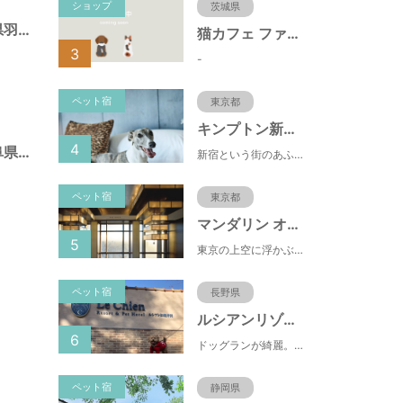
ショップ
茨城県
蜂尻西公園（岐阜県羽島市）
猫カフェ ファミリーズ
3
-
ペット宿
東京都
キンプトン新宿東京
4
江吉良東公園（岐阜県羽島市）
新宿という街のあふれるエネルギーを映し出すようなライブ感のあるホテルなのに、中へと足を踏み入れれば、そこは別世界に
ペット宿
東京都
マンダリン オリエンタル 東京
5
東京の上空に浮かぶマンダリン オリエンタル 東京は、眼下にすばらしい風景が広がるラグジュアリーな5つ星ホテルです。凜とした風格ある佇まいと和モダンのスタイルに、最新鋭のテクノロジー、定評あるスパ、驚きと感動に満ちた食体験、卓越したサービスを融合させ、真心を込めてお客さまをおもてなしいたします。
ペット宿
長野県
ルシアンリゾート旧軽井沢
6
ドッグランが綺麗。おもちゃが多くある。有料のドッグランなので、お客さんの質が良い。ドッグラン以外にも楽しめる場所が多い。
ペット宿
静岡県