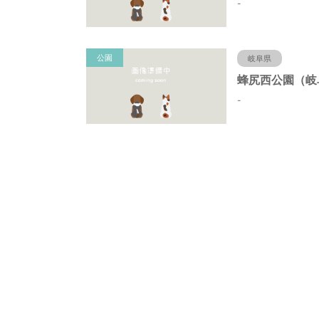
-
公園
岐阜県
-