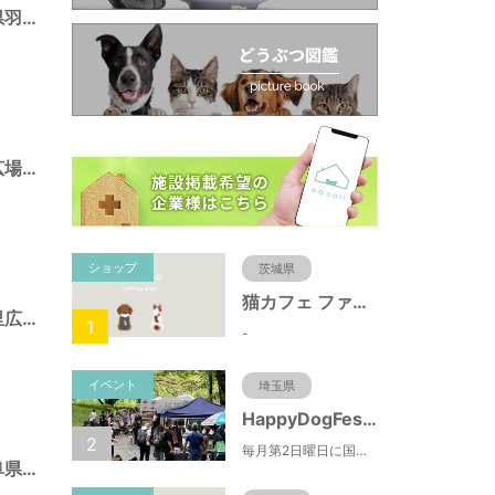
西的場緑地（岐阜県羽島市）
長良川南部多目的広場（岐阜県羽島市）
ショップ
茨城県
猫カフェ ファミリーズ
木曽川ふれあいの里広場（岐阜県羽島市）
1
-
イベント
埼玉県
HappyDogFesta(ハッピードッグフェスタ)
2
毎月第2日曜日に国営武蔵丘陵森林公園で開催されるドッグイベント。森林公園北口からドッグランまでの園路にお買い物ブースやキッチンカーが出店するほか、わんちゃんのしつけ教室やゲーム大会などの参加型コンテンツもあります。（参加料無料）
千代田西公園（岐阜県羽島市）