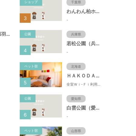
ショップ
千葉県
わんわん柏ホームビレッジ（老犬ホーム・老犬ホテル）
3
-
長間北公園（岐阜県羽島市）
公園
兵庫県
若松公園（兵庫県神戸市）
4
-
ペット宿
北海道
ＨＡＫＯＤＡＴＥ 男爵倶楽部 ＨＯＴＥＬ＆ＲＥＳＯＲＴＳ
5
全室Ｗｉ-Ｆｉ利用可能！朝市まで徒歩1分という好立地の都市型リゾートホテル。バルコニー・キッチン付！
公園
愛知県
白雲公園（愛知県名古屋市）
6
-
ペット宿
山形県