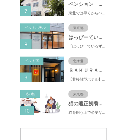
ペンション おもちゃばこ
7
東北では早くからペット歓迎の宿として人気。リピーター多い安心宿♪夕食は米沢牛と季節野菜を楽しめます。
ペットホテル
東京都
はっぴーているずdogs room府中店
8
『はっぴーているず』には《Happy tales：幸せな物語》と《Happy tails》という2つの意味があります。 はっぴーているずdogs roomのスタッフはドッグライフカウンセラーやドッグインストラクター、愛玩動物飼養管理士の資格を有する犬の専門家です
ペット宿
北海道
ＳＡＫＵＲＡ定山渓 膳
9
【非接触型ホテル】最大10名様まで利用可能！ご家族利用も大歓迎！小さいお子様連れでも安心♪
その他
東京都
猫の適正飼養クイズ
10
猫を飼う上で必要な責任やマナー、健康管理について学ぶことができます。