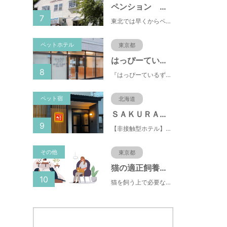
ペンション おもちゃばこ
7
東北では早くからペット歓迎の宿として人気。リピーター多い安心宿♪夕食は米沢牛と季節野菜を楽しめます。
ペットホテル
東京都
はっぴーているずdogs room府中店
8
『はっぴーているず』には《Happy tales：幸せな物語》と《Happy tails》という2つの意味があります。 はっぴーているずdogs roomのスタッフはドッグライフカウンセラーやドッグインストラクター、愛玩動物飼養管理士の資格を有する犬の専門家です
ペット宿
北海道
ＳＡＫＵＲＡ定山渓 膳
9
【非接触型ホテル】最大10名様まで利用可能！ご家族利用も大歓迎！小さいお子様連れでも安心♪
その他
東京都
猫の適正飼養クイズ
10
猫を飼う上で必要な責任やマナー、健康管理について学ぶことができます。