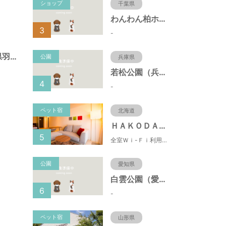
ショップ
千葉県
わんわん柏ホームビレッジ（老犬ホーム・老犬ホテル）
3
-
長間北公園（岐阜県羽島市）
公園
兵庫県
若松公園（兵庫県神戸市）
4
-
ペット宿
北海道
ＨＡＫＯＤＡＴＥ 男爵倶楽部 ＨＯＴＥＬ＆ＲＥＳＯＲＴＳ
5
全室Ｗｉ-Ｆｉ利用可能！朝市まで徒歩1分という好立地の都市型リゾートホテル。バルコニー・キッチン付！
公園
愛知県
白雲公園（愛知県名古屋市）
6
-
ペット宿
山形県