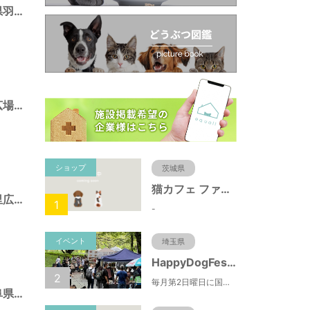
西的場緑地（岐阜県羽島市）
長良川南部多目的広場（岐阜県羽島市）
ショップ
茨城県
猫カフェ ファミリーズ
木曽川ふれあいの里広場（岐阜県羽島市）
1
-
イベント
埼玉県
HappyDogFesta(ハッピードッグフェスタ)
2
毎月第2日曜日に国営武蔵丘陵森林公園で開催されるドッグイベント。森林公園北口からドッグランまでの園路にお買い物ブースやキッチンカーが出店するほか、わんちゃんのしつけ教室やゲーム大会などの参加型コンテンツもあります。（参加料無料）
千代田西公園（岐阜県羽島市）