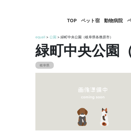
TOP
ペット宿
動物病院
equall
>
公園
> 緑町中央公園（岐阜県各務原市）
緑町中央公園
岐阜県