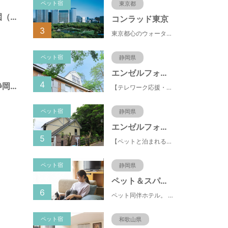
ペット宿
東京都
とめだしひがし公園（静岡県静岡市）
コンラッド東京
3
東京都心のウォーターフロントに位置し、都内全域へのアクセスへも便利なコンラッド東京は、銀座や新橋へ徒歩圏内、明治神宮や浅草、六本木などの観光・ショッピングエリアにもアクセス至便。また、東京駅まで10分、羽田空港まで25分、丸の内などの主要ビジネス街へのアクセスにも優れ、ビジネスにも最適のロケーションです。
ペット宿
静岡県
エンゼルフォレスト伊豆スカイライン
4
諏訪町第１公園（静岡県静岡市）
【テレワーク応援・ペットと泊まれる】ゴルフ場隣接のまるごと貸切別荘（自炊OK）
ペット宿
静岡県
エンゼルフォレスト伊豆高原(赤沢望洋台)
5
【ペットと泊まれる】源泉かけ流し温泉付の1棟貸切別荘（自炊OK）全別荘内装リフォーム済み♪
ペット宿
静岡県
ペット＆スパホテル伊豆高原
6
ペット同伴ホテル。 快適な施設と癒しの温泉、京風懐石をご堪能ください。
ペット宿
和歌山県