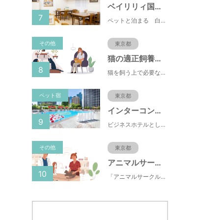
ベイリリィ国民宿舎しらゆり荘
7
ペットと泊まる 白浜温泉 ベイリリィ国民宿舎しらゆり荘
その他
東京都
猫の適正飼養クイズ
8
猫を飼う上で必要な責任やマナー、健康管理について学ぶことができます。
ペット宿
東京都
インターコンチネンタル東京ベイ
9
ビジネスホテルとして有名な東横INN(東横イン)がペットと一緒に泊まれるプランをスタートしました。東横INNは、ペット専用Instagramもスタートしており、飼い主の間で話題になっています。
その他
東京都
アニマルサークル
10
「アニマルサークル」は、簡単な質問に答えることで、自身のウェルビーイングの状態を診断し、ペットとの関係性や生活環境改善のヒントを提供するオンラインサービスです。日々の生活に潜むストレスや孤独感を見える化し、ペットとの生活を通じて、心と体の健康づくりに役立てていただくことを目指しています。