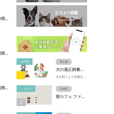
池田東静岡公園（静岡県静岡市）
広野海浜公園（静岡県静岡市）
その他
東京都
犬の適正飼養クイズ
1
犬を飼う上で必要な責任やマナー、健康管理について学ぶことができます。
みはらし公園（静岡県静岡市）
ショップ
茨城県
猫カフェ ファミリーズ
2
-