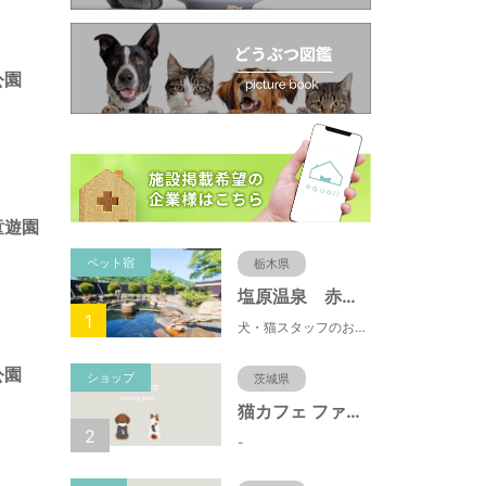
公園
童遊園
ペット宿
栃木県
塩原温泉 赤沢温泉旅館
1
犬・猫スタッフのおもてニャしが魅力のひとつ♪大自然に囲まれた隠れ家的宿で癒やしの休日を。
公園
ショップ
茨城県
猫カフェ ファミリーズ
2
-