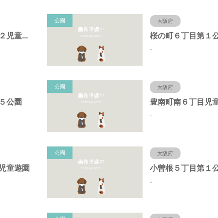
公園
大阪府
原田中１丁目第２児童遊園
桜の町６丁目第１
-
公園
大阪府
５公園
豊南町南６丁目児
-
公園
大阪府
児童遊園
小曽根５丁目第１
-