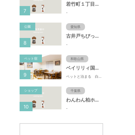
若竹町１丁目第３公園（大阪府豊中市）
7
-
公園
愛知県
古井戸ちびっ子広場（愛知県大府市）
8
-
ペット宿
和歌山県
ベイリリィ国民宿舎しらゆり荘
9
ペットと泊まる 白浜温泉 ベイリリィ国民宿舎しらゆり荘
ショップ
千葉県
わんわん柏ホームビレッジ（老犬ホーム・老犬ホテル）
10
-