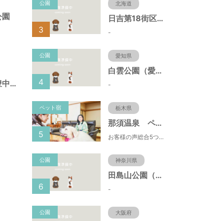
公園
北海道
公園
日吉第18街区公園（北海道函館市）
3
-
公園
愛知県
白雲公園（愛知県名古屋市）
4
幸町遊園（大阪府豊中市）
-
ペット宿
栃木県
那須温泉 ペット＆スパホテル 那須ワン
5
お客様の声総合5つ星■1日限定４組貸切風呂■室内ドッグランあり♪
公園
神奈川県
田島山公園（神奈川県藤沢市）
6
-
公園
大阪府