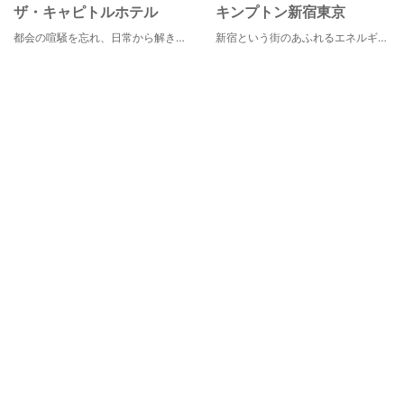
ザ・キャピトルホテル
キンプトン新宿東京
都会の喧騒を忘れ、日常から解き放たれるひとときをお約束いたします ザ・キャピトルホテル 東急の客室は14室のスイートを含む全251室がすべてが44.8m²以上ゆとりの広さ。 日本の伝統的な建築様式を取り入れ、障子や襖をしつらえた洗練された和モダンな空間が和らぎの時間を演出します。 そして窓からは、国会議事堂をはじめとする東京の街並みを見渡すパノラマビューがお楽しみいただけます。
新宿という街のあふれるエネルギーを映し出すようなライブ感のあるホテルなのに、中へと足を踏み入れれば、そこは別世界に