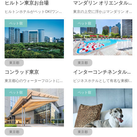
ヒルトン東京お台場
マンダリン オリエンタル 東京
ヒルトンホテルがペットOK(ワンニャイトステイ)になったのがとても嬉しく、都内でペットと泊まれる場所が少ないのでこれから利用頻度が増えそうです。さすがヒルトンという施設の綺麗さと近隣のお台場を楽しめるお散歩MAPは必見です
東京の上空に浮かぶマンダリン オリエンタル 東京は、眼下にすばらしい風景が広がるラグジュアリーな5つ星ホテルです。凜とした風格ある佇まいと和モダンのスタイルに、最新鋭のテクノロジー、定評あるスパ、驚きと感動に満ちた食体験、卓越したサービスを融合させ、真心を込めてお客さまをおもてなしいたします。
ペット宿
ペット宿
東京都
東京都
コンラッド東京
インターコンチネンタル東京ベイ
東京都心のウォーターフロントに位置し、都内全域へのアクセスへも便利なコンラッド東京は、銀座や新橋へ徒歩圏内、明治神宮や浅草、六本木などの観光・ショッピングエリアにもアクセス至便。また、東京駅まで10分、羽田空港まで25分、丸の内などの主要ビジネス街へのアクセスにも優れ、ビジネスにも最適のロケーションです。
ビジネスホテルとして有名な東横INN(東横イン)がペットと一緒に泊まれるプランをスタートしました。東横INNは、ペット専用Instagramもスタートしており、飼い主の間で話題になっています。
ペット宿
ペット宿
東京都
東京都