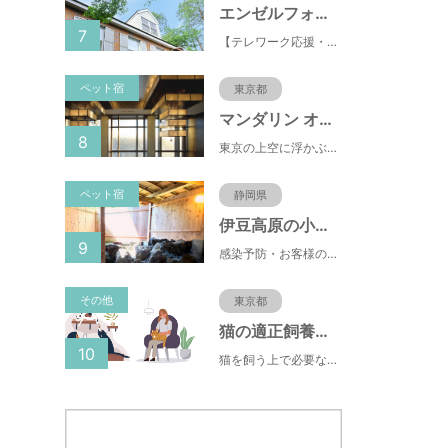
エンゼルフォレスト伊豆スカイライン
7
【テレワーク応援・ペットと泊まれる】ゴルフ場隣接のまるごと貸切別荘（自炊OK）
ペット宿
東京都
マンダリン オリエンタル 東京
8
東京の上空に浮かぶマンダリン オリエンタル 東京は、眼下にすばらしい風景が広がるラグジュアリーな5つ星ホテルです。凜とした風格ある佇まいと和モダンのスタイルに、最新鋭のテクノロジー、定評あるスパ、驚きと感動に満ちた食体験、卓越したサービスを融合させ、真心を込めてお客さまをおもてなしいたします。
ペット宿
静岡県
伊豆高原の小さな隠れペット宿 ブランニューデイ（ｂｒａｎｄ-ｎｅｗ ｄａｙ）
9
感染予防・お客様の安心・安全を考え 、１日のご予約数を２〜３部屋に削減して受付けております
その他
東京都
猫の適正飼養クイズ
10
猫を飼う上で必要な責任やマナー、健康管理について学ぶことができます。