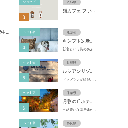
ショップ
茨城県
猫カフェ ファミリーズ
3
-
幸町遊園（大阪府豊中市）
ペット宿
東京都
キンプトン新宿東京
4
新宿という街のあふれるエネルギーを映し出すようなライブ感のあるホテルなのに、中へと足を踏み入れれば、そこは別世界に
ペット宿
長野県
ルシアンリゾート旧軽井沢
5
ドッグランが綺麗。おもちゃが多くある。有料のドッグランなので、お客さんの質が良い。ドッグラン以外にも楽しめる場所が多い。
ペット宿
千葉県
月影の丘ホテル ヴィラ勝山アヴェール
6
自然豊かな南房総の隠れ宿で優雅に頂く秘伝のビーフシチュー。離れはペット同泊も可能でございます。
ペット宿
静岡県