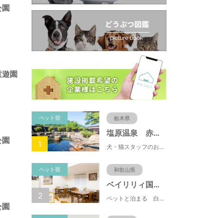
公園
童遊園
ペット宿
栃木県
塩原温泉 赤沢温泉旅館
公園
1
犬・猫スタッフのおもてニャしが魅力のひとつ♪大自然に囲まれた隠れ家的宿で癒やしの休日を。
ペット宿
和歌山県
ベイリリィ国民宿舎しらゆり荘
2
ペットと泊まる 白浜温泉 ベイリリィ国民宿舎しらゆり荘
公園