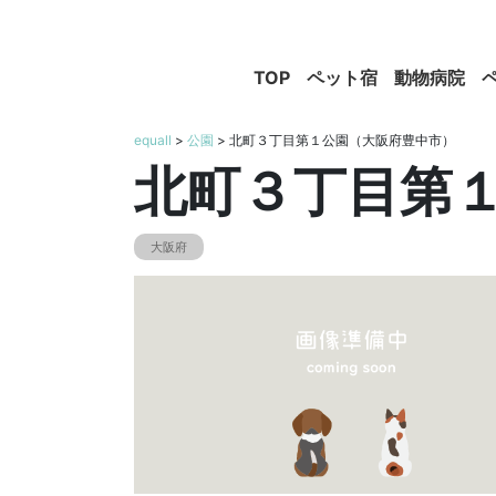
TOP
ペット宿
動物病院
equall
>
公園
> 北町３丁目第１公園（大阪府豊中市）
北町３丁目第
大阪府