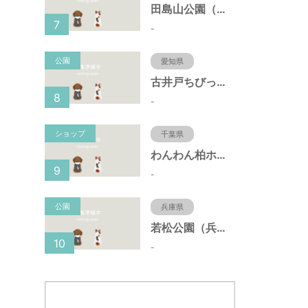
田島山公園（神奈川県藤沢市）
7
-
公園
愛知県
古井戸ちびっ子広場（愛知県大府市）
8
-
ショップ
千葉県
わんわん柏ホームビレッジ（老犬ホーム・老犬ホテル）
9
-
公園
兵庫県
若松公園（兵庫県神戸市）
10
-