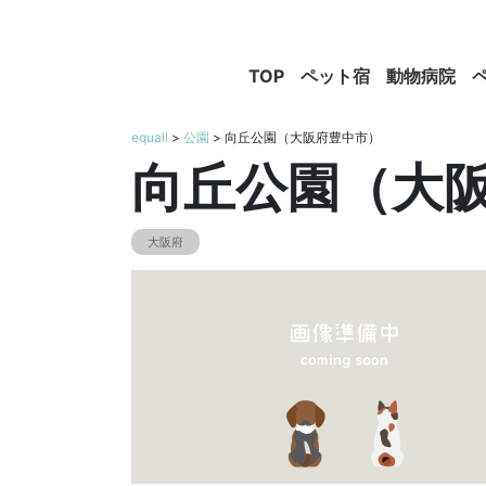
TOP
ペット宿
動物病院
equall
>
公園
> 向丘公園（大阪府豊中市）
向丘公園（大
大阪府