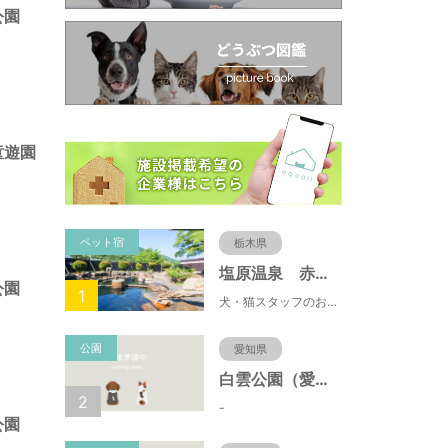
公園
童遊園
ペット宿
栃木県
塩原温泉 赤沢温泉旅館
公園
1
犬・猫スタッフのおもてニャしが魅力のひとつ♪大自然に囲まれた隠れ家的宿で癒やしの休日を。
公園
愛知県
白雲公園（愛知県名古屋市）
2
-
公園