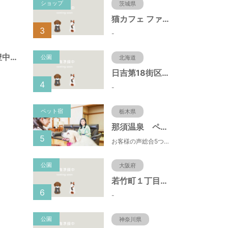
ショップ
茨城県
猫カフェ ファミリーズ
3
-
幸町遊園（大阪府豊中市）
公園
北海道
日吉第18街区公園（北海道函館市）
4
-
ペット宿
栃木県
那須温泉 ペット＆スパホテル 那須ワン
5
お客様の声総合5つ星■1日限定４組貸切風呂■室内ドッグランあり♪
公園
大阪府
若竹町１丁目第３公園（大阪府豊中市）
6
-
公園
神奈川県