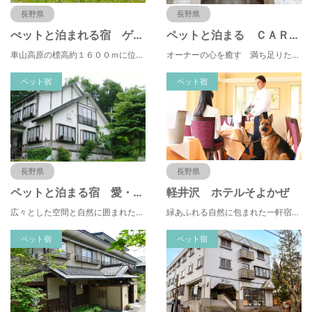
長野県
長野県
ぺットと泊まれる宿 ゲストハウス ベルン
ペットと泊まる ＣＡＲＯ ＦＯＲＥＳＴＡ 軽井沢 ＧＩＡＲＤＩＮＯ
車山高原の標高約１６００ｍに位置し、大型犬も寛げる広々とした空間造りが自慢のペンションです。
オーナーの心を癒す 満ち足りた空間を愛犬と◆軽井沢アウトレットまで車20分◆
ペット宿
ペット宿
長野県
長野県
ペットと泊まる宿 愛・カーニ
軽井沢 ホテルそよかぜ
広々とした空間と自然に囲まれたワンちゃん達といつもいっしょに過ごせるペンション
緑あふれる自然に包まれた一軒宿・ペットと泊まれるホテル【全室レストランもペット可】
ペット宿
ペット宿