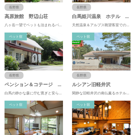
長野県
長野県
高原旅館 野辺山荘
白馬姫川温泉 ホテル ラ・モンターニュ・フルハタ
八ヶ岳一望でペットも泊まれるバリアフリーの和風旅館（素泊まりと朝ごはんの宿）
天然温泉＆アルプス眺望客室でのんびり♪国際山岳ガイドのオーナーに白馬の山遊びを相談可！ペットOK
ペット宿
ペット宿
長野県
長野県
ペンション＆コテージ 植物誌
ルシアン旧軽井沢
白馬の静かな森に佇む寛ぎと安らぎの宿、お料理は旬を味わう本格フレンチフルコースをお楽しみください
閑静な旧軽井沢の南仏薫るホテルで心地よい休日を愛犬と一緒にお過ごし下さい。ワンちゃん2頭目まで無料。
ペット宿
ペット宿