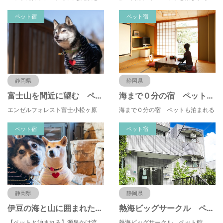
ペット宿
ペット宿
静岡県
静岡県
富士山を間近に望む ペットと泊まれる貸別荘 エンゼルフォレスト富士小松ヶ原
海まで０分の宿 ペットも泊まれる 海岸通り
エンゼルフォレスト富士小松ヶ原
海まで０分の宿 ペットも泊まれる
ペット宿
ペット宿
静岡県
静岡県
伊豆の海と山に囲まれた ペットと泊まれる温泉付貸別荘 エンゼルフォレスト大川汐見崎
熱海ビッグサークル ペット館
【ペットと泊まれる】源泉かけ流し温泉付の1棟貸切別荘（自炊OK）全別荘内装リフォーム済み♪
熱海ビッグサークル ペット館