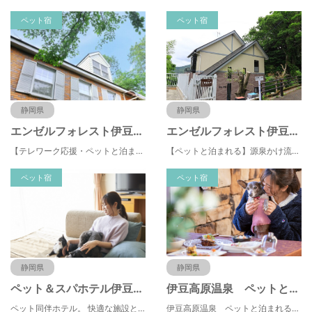
ペット宿
ペット宿
静岡県
静岡県
エンゼルフォレスト伊豆スカイライン
エンゼルフォレスト伊豆高原(赤沢望洋台)
【テレワーク応援・ペットと泊まれる】ゴルフ場隣接のまるごと貸切別荘（自炊OK）
【ペットと泊まれる】源泉かけ流し温泉付の1棟貸切別荘（自炊OK）全別荘内装リフォーム済み♪
ペット宿
ペット宿
静岡県
静岡県
ペット＆スパホテル伊豆高原
伊豆高原温泉 ペットと泊まれる全室専用露天風呂付 別邸 石の家
ペット同伴ホテル。 快適な施設と癒しの温泉、京風懐石をご堪能ください。
伊豆高原温泉 ペットと泊まれる全室専用露天風呂付 別邸 石の家