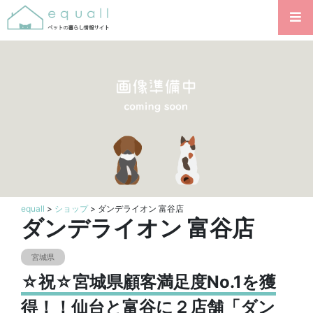
equall
>
ショップ
> ダンデライオン 富谷店
ダンデライオン 富谷店
宮城県
☆祝☆宮城県顧客満足度No.1を獲
得！！仙台と富谷に２店舗「ダン