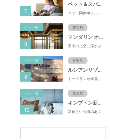
ペット＆スパホテル伊豆高原
7
ペット同伴ホテル。 快適な施設と癒しの温泉、京風懐石をご堪能ください。
ペット宿
東京都
マンダリン オリエンタル 東京
8
東京の上空に浮かぶマンダリン オリエンタル 東京は、眼下にすばらしい風景が広がるラグジュアリーな5つ星ホテルです。凜とした風格ある佇まいと和モダンのスタイルに、最新鋭のテクノロジー、定評あるスパ、驚きと感動に満ちた食体験、卓越したサービスを融合させ、真心を込めてお客さまをおもてなしいたします。
ペット宿
長野県
ルシアンリゾート旧軽井沢
9
ドッグランが綺麗。おもちゃが多くある。有料のドッグランなので、お客さんの質が良い。ドッグラン以外にも楽しめる場所が多い。
ペット宿
東京都
キンプトン新宿東京
10
新宿という街のあふれるエネルギーを映し出すようなライブ感のあるホテルなのに、中へと足を踏み入れれば、そこは別世界に