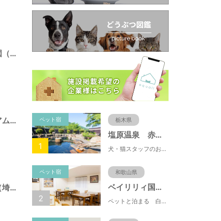
県営）大宮第三公園（埼玉県さいたま市）
県営）埼玉スタジアム２００２公園（埼玉県さいたま市）
ペット宿
栃木県
塩原温泉 赤沢温泉旅館
1
犬・猫スタッフのおもてニャしが魅力のひとつ♪大自然に囲まれた隠れ家的宿で癒やしの休日を。
ペット宿
和歌山県
ベイリリィ国民宿舎しらゆり荘
県営）秋ヶ瀬公園（埼玉県さいたま市）
2
ペットと泊まる 白浜温泉 ベイリリィ国民宿舎しらゆり荘