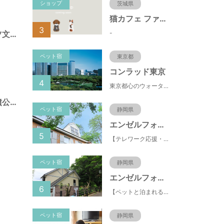
ショップ
茨城県
猫カフェ ファミリーズ
3
-
県営）熊谷スポーツ文化公園（埼玉県熊谷市）
ペット宿
東京都
コンラッド東京
4
東京都心のウォーターフロントに位置し、都内全域へのアクセスへも便利なコンラッド東京は、銀座や新橋へ徒歩圏内、明治神宮や浅草、六本木などの観光・ショッピングエリアにもアクセス至便。また、東京駅まで10分、羽田空港まで25分、丸の内などの主要ビジネス街へのアクセスにも優れ、ビジネスにも最適のロケーションです。
県営）さきたま古墳公園（埼玉県行田市）
ペット宿
静岡県
エンゼルフォレスト伊豆スカイライン
5
【テレワーク応援・ペットと泊まれる】ゴルフ場隣接のまるごと貸切別荘（自炊OK）
ペット宿
静岡県
エンゼルフォレスト伊豆高原(赤沢望洋台)
6
【ペットと泊まれる】源泉かけ流し温泉付の1棟貸切別荘（自炊OK）全別荘内装リフォーム済み♪
ペット宿
静岡県