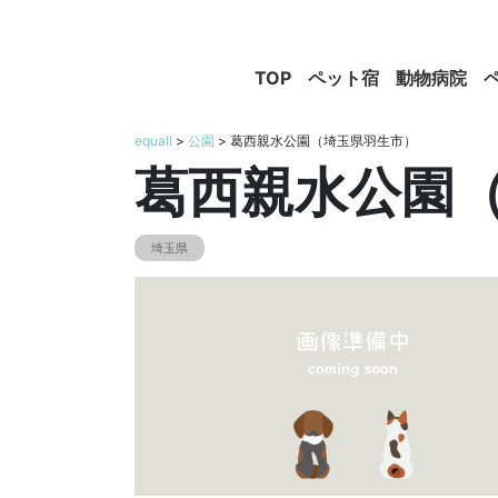
TOP
ペット宿
動物病院
equall
>
公園
> 葛西親水公園（埼玉県羽生市）
葛西親水公園
埼玉県