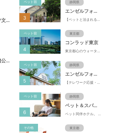
ペット宿
静岡県
エンゼルフォレスト伊豆高原(赤沢望洋台)
3
【ペットと泊まれる】源泉かけ流し温泉付の1棟貸切別荘（自炊OK）全別荘内装リフォーム済み♪
県営）熊谷スポーツ文化公園（埼玉県熊谷市）
ペット宿
東京都
コンラッド東京
4
東京都心のウォーターフロントに位置し、都内全域へのアクセスへも便利なコンラッド東京は、銀座や新橋へ徒歩圏内、明治神宮や浅草、六本木などの観光・ショッピングエリアにもアクセス至便。また、東京駅まで10分、羽田空港まで25分、丸の内などの主要ビジネス街へのアクセスにも優れ、ビジネスにも最適のロケーションです。
県営）さきたま古墳公園（埼玉県行田市）
ペット宿
静岡県
エンゼルフォレスト伊豆スカイライン
5
【テレワーク応援・ペットと泊まれる】ゴルフ場隣接のまるごと貸切別荘（自炊OK）
ペット宿
静岡県
ペット＆スパホテル伊豆高原
6
ペット同伴ホテル。 快適な施設と癒しの温泉、京風懐石をご堪能ください。
その他
東京都