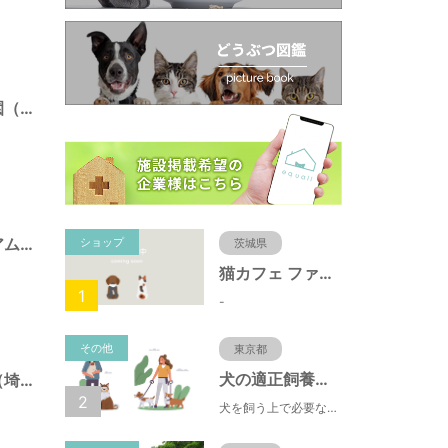
県営）大宮第三公園（埼玉県さいたま市）
県営）埼玉スタジアム２００２公園（埼玉県さいたま市）
ショップ
茨城県
猫カフェ ファミリーズ
1
-
その他
東京都
犬の適正飼養クイズ
県営）秋ヶ瀬公園（埼玉県さいたま市）
2
犬を飼う上で必要な責任やマナー、健康管理について学ぶことができます。