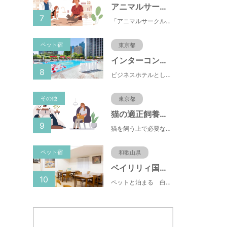
アニマルサークル
7
「アニマルサークル」は、簡単な質問に答えることで、自身のウェルビーイングの状態を診断し、ペットとの関係性や生活環境改善のヒントを提供するオンラインサービスです。日々の生活に潜むストレスや孤独感を見える化し、ペットとの生活を通じて、心と体の健康づくりに役立てていただくことを目指しています。
ペット宿
東京都
インターコンチネンタル東京ベイ
8
ビジネスホテルとして有名な東横INN(東横イン)がペットと一緒に泊まれるプランをスタートしました。東横INNは、ペット専用Instagramもスタートしており、飼い主の間で話題になっています。
その他
東京都
猫の適正飼養クイズ
9
猫を飼う上で必要な責任やマナー、健康管理について学ぶことができます。
ペット宿
和歌山県
ベイリリィ国民宿舎しらゆり荘
10
ペットと泊まる 白浜温泉 ベイリリィ国民宿舎しらゆり荘