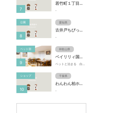
若竹町１丁目第３公園（大阪府豊中市）
7
-
公園
愛知県
古井戸ちびっ子広場（愛知県大府市）
8
-
ペット宿
和歌山県
ベイリリィ国民宿舎しらゆり荘
9
ペットと泊まる 白浜温泉 ベイリリィ国民宿舎しらゆり荘
ショップ
千葉県
わんわん柏ホームビレッジ（老犬ホーム・老犬ホテル）
10
-