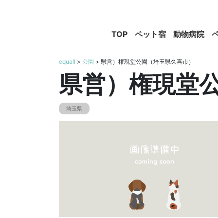
TOP
ペット宿
動物病院
equall
>
公園
> 県営）権現堂公園（埼玉県久喜市）
県営）権現堂
埼玉県