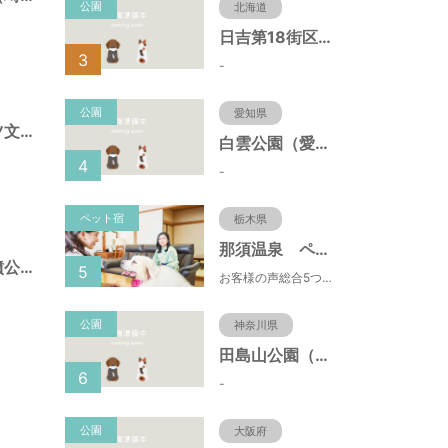
公園
北海道
日吉第18街区公園（北海道函館市）
3
-
公園
愛知県
県営）熊谷スポーツ文化公園（埼玉県熊谷市）
白雲公園（愛知県名古屋市）
4
-
ペット宿
栃木県
那須温泉 ペット＆スパホテル 那須ワン
県営）さきたま古墳公園（埼玉県行田市）
5
お客様の声総合5つ星■1日限定４組貸切風呂■室内ドッグランあり♪
公園
神奈川県
田島山公園（神奈川県藤沢市）
6
-
公園
大阪府