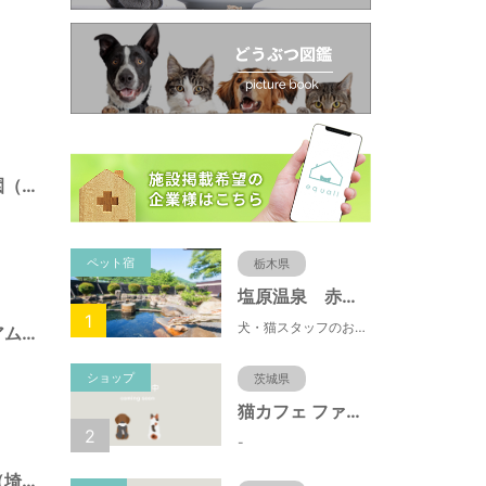
県営）大宮第三公園（埼玉県さいたま市）
ペット宿
栃木県
塩原温泉 赤沢温泉旅館
1
犬・猫スタッフのおもてニャしが魅力のひとつ♪大自然に囲まれた隠れ家的宿で癒やしの休日を。
県営）埼玉スタジアム２００２公園（埼玉県さいたま市）
ショップ
茨城県
猫カフェ ファミリーズ
2
-
県営）秋ヶ瀬公園（埼玉県さいたま市）