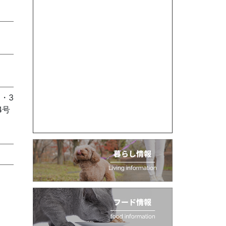
・3
4号