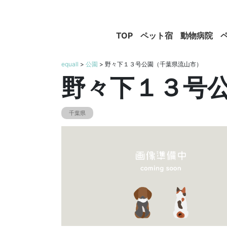
TOP
ペット宿
動物病院
equall
>
公園
> 野々下１３号公園（千葉県流山市）
野々下１３号
千葉県