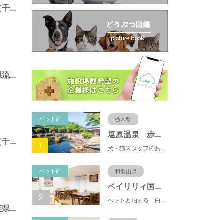
三輪野山７号緑地（千葉県流山市）
日光橋公園（千葉県流山市）
ペット宿
栃木県
塩原温泉 赤沢温泉旅館
江戸川台７号緑地（千葉県流山市）
1
犬・猫スタッフのおもてニャしが魅力のひとつ♪大自然に囲まれた隠れ家的宿で癒やしの休日を。
ペット宿
和歌山県
ベイリリィ国民宿舎しらゆり荘
2
ペットと泊まる 白浜温泉 ベイリリィ国民宿舎しらゆり荘
初石２号緑地（千葉県流山市）