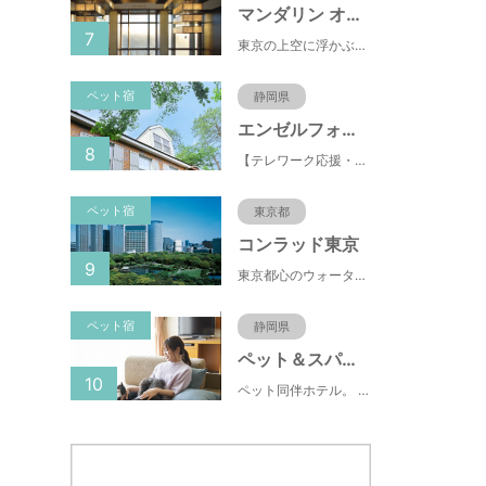
マンダリン オリエンタル 東京
7
東京の上空に浮かぶマンダリン オリエンタル 東京は、眼下にすばらしい風景が広がるラグジュアリーな5つ星ホテルです。凜とした風格ある佇まいと和モダンのスタイルに、最新鋭のテクノロジー、定評あるスパ、驚きと感動に満ちた食体験、卓越したサービスを融合させ、真心を込めてお客さまをおもてなしいたします。
ペット宿
静岡県
エンゼルフォレスト伊豆スカイライン
8
【テレワーク応援・ペットと泊まれる】ゴルフ場隣接のまるごと貸切別荘（自炊OK）
ペット宿
東京都
コンラッド東京
9
東京都心のウォーターフロントに位置し、都内全域へのアクセスへも便利なコンラッド東京は、銀座や新橋へ徒歩圏内、明治神宮や浅草、六本木などの観光・ショッピングエリアにもアクセス至便。また、東京駅まで10分、羽田空港まで25分、丸の内などの主要ビジネス街へのアクセスにも優れ、ビジネスにも最適のロケーションです。
ペット宿
静岡県
ペット＆スパホテル伊豆高原
10
ペット同伴ホテル。 快適な施設と癒しの温泉、京風懐石をご堪能ください。