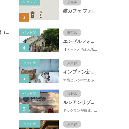
ショップ
茨城県
猫カフェ ファミリーズ
3
-
江戸川台２４号公園（千葉県流山市）
ペット宿
静岡県
エンゼルフォレスト伊豆高原(赤沢望洋台)
4
【ペットと泊まれる】源泉かけ流し温泉付の1棟貸切別荘（自炊OK）全別荘内装リフォーム済み♪
ペット宿
東京都
キンプトン新宿東京
5
新宿という街のあふれるエネルギーを映し出すようなライブ感のあるホテルなのに、中へと足を踏み入れれば、そこは別世界に
ペット宿
長野県
ルシアンリゾート旧軽井沢
6
ドッグランが綺麗。おもちゃが多くある。有料のドッグランなので、お客さんの質が良い。ドッグラン以外にも楽しめる場所が多い。
ペット宿
東京都