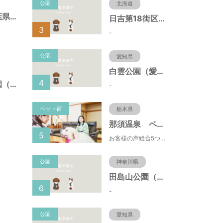
公園
北海道
初石２号緑地（千葉県流山市）
日吉第18街区公園（北海道函館市）
3
-
公園
愛知県
白雲公園（愛知県名古屋市）
4
江戸川台２４号公園（千葉県流山市）
-
ペット宿
栃木県
那須温泉 ペット＆スパホテル 那須ワン
5
お客様の声総合5つ星■1日限定４組貸切風呂■室内ドッグランあり♪
公園
神奈川県
田島山公園（神奈川県藤沢市）
6
-
公園
愛知県