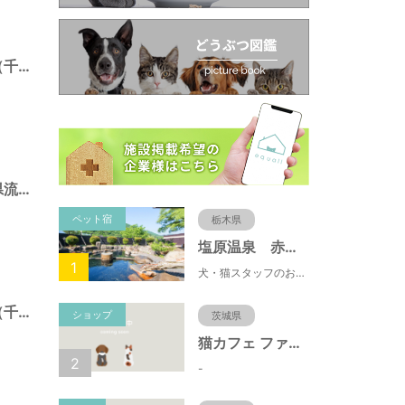
三輪野山７号緑地（千葉県流山市）
日光橋公園（千葉県流山市）
ペット宿
栃木県
塩原温泉 赤沢温泉旅館
1
犬・猫スタッフのおもてニャしが魅力のひとつ♪大自然に囲まれた隠れ家的宿で癒やしの休日を。
江戸川台７号緑地（千葉県流山市）
ショップ
茨城県
猫カフェ ファミリーズ
2
-