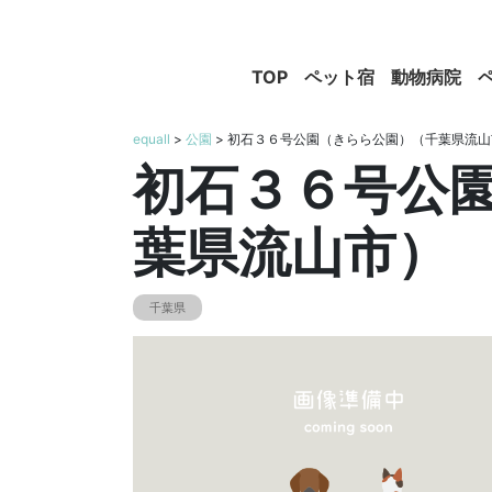
TOP
ペット宿
動物病院
equall
>
公園
> 初石３６号公園（きらら公園）（千葉県流山
初石３６号公
葉県流山市）
千葉県