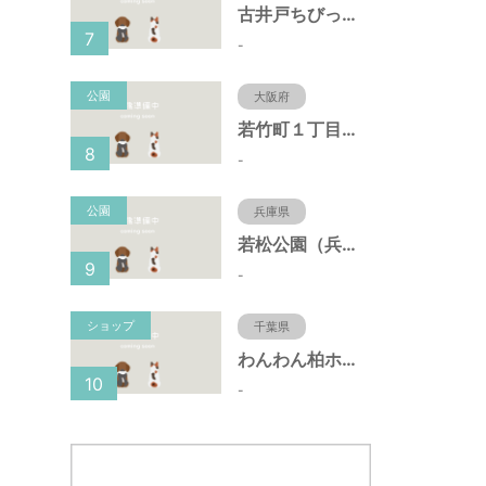
古井戸ちびっ子広場（愛知県大府市）
7
-
公園
大阪府
若竹町１丁目第３公園（大阪府豊中市）
8
-
公園
兵庫県
若松公園（兵庫県神戸市）
9
-
ショップ
千葉県
わんわん柏ホームビレッジ（老犬ホーム・老犬ホテル）
10
-