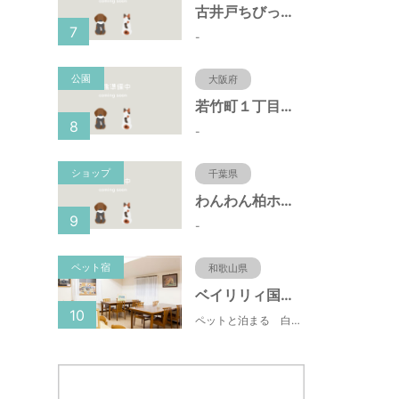
古井戸ちびっ子広場（愛知県大府市）
7
-
公園
大阪府
若竹町１丁目第３公園（大阪府豊中市）
8
-
ショップ
千葉県
わんわん柏ホームビレッジ（老犬ホーム・老犬ホテル）
9
-
ペット宿
和歌山県
ベイリリィ国民宿舎しらゆり荘
10
ペットと泊まる 白浜温泉 ベイリリィ国民宿舎しらゆり荘