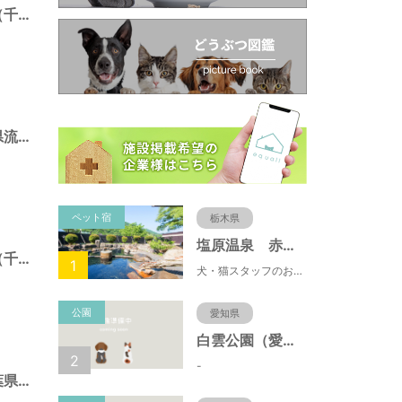
三輪野山７号緑地（千葉県流山市）
日光橋公園（千葉県流山市）
ペット宿
栃木県
塩原温泉 赤沢温泉旅館
江戸川台７号緑地（千葉県流山市）
1
犬・猫スタッフのおもてニャしが魅力のひとつ♪大自然に囲まれた隠れ家的宿で癒やしの休日を。
公園
愛知県
白雲公園（愛知県名古屋市）
2
-
初石２号緑地（千葉県流山市）