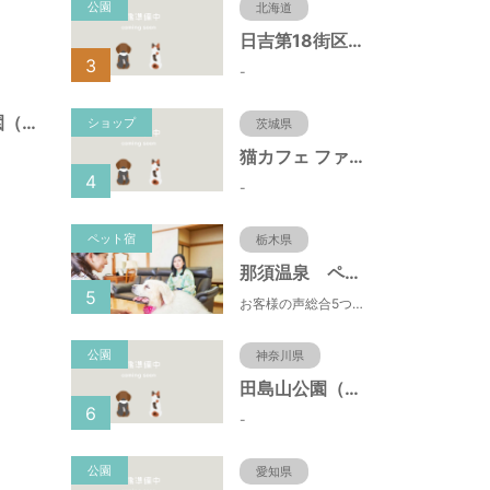
公園
北海道
日吉第18街区公園（北海道函館市）
3
-
江戸川台２４号公園（千葉県流山市）
ショップ
茨城県
猫カフェ ファミリーズ
4
-
ペット宿
栃木県
那須温泉 ペット＆スパホテル 那須ワン
5
お客様の声総合5つ星■1日限定４組貸切風呂■室内ドッグランあり♪
公園
神奈川県
田島山公園（神奈川県藤沢市）
6
-
公園
愛知県